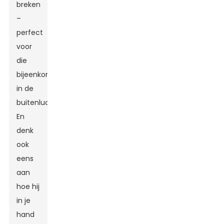
breken
–
perfect
voor
die
bijeenkomsten
in de
buitenlucht.
En
denk
ook
eens
aan
hoe hij
in je
hand