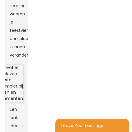
manier
waarop
je
feestviert
compleet
kunnen
veranderen!
Een
leuk
Leave Your Message
idee is