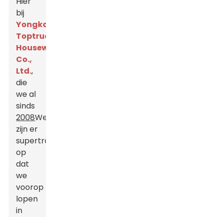
Hier
bij
Yongkang
Toptrue
Houseware
Co.,
Ltd.
,
die
we al
sinds
2008
We
zijn er
supertrots
op
dat
we
voorop
lopen
in