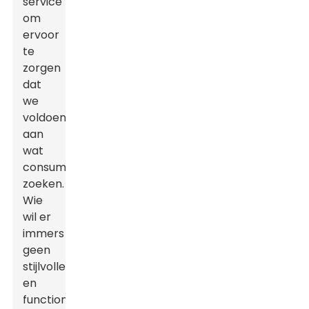
service
om
ervoor
te
zorgen
dat
we
voldoen
aan
wat
consumenten
zoeken.
Wie
wil er
immers
geen
stijlvolle
en
functionele