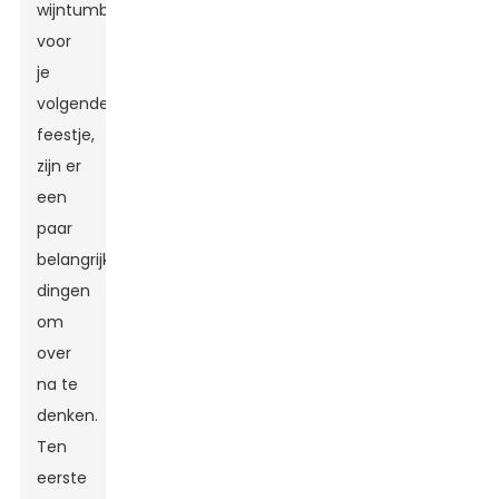
wijntumbler
voor
je
volgende
feestje,
zijn er
een
paar
belangrijke
dingen
om
over
na te
denken.
Ten
eerste