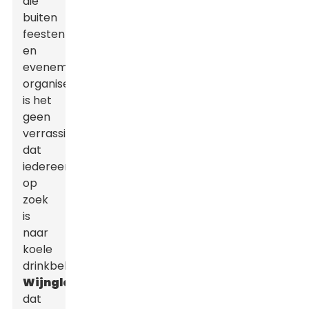
die
buiten
feesten
en
evenementen
organiseren,
is het
geen
verrassing
dat
iedereen
op
zoek
is
naar
koele
drinkbekers.
Wijnglas
,
dat