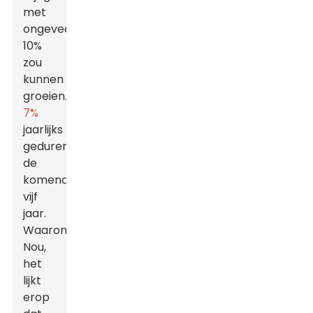
met
ongeveer
10%
zou
kunnen
groeien.
7%
jaarlijks
gedurende
de
komende
vijf
jaar.
Waarom?
Nou,
het
lijkt
erop