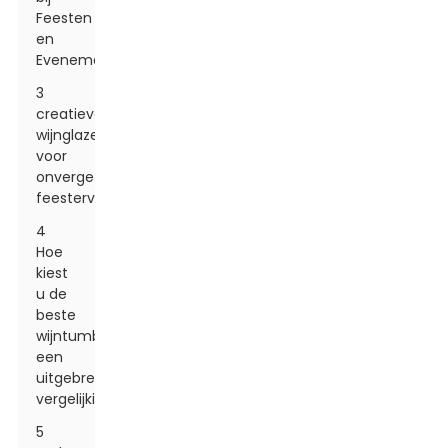
Feesten
en
Evenementen
3
creatieve
wijnglazen
voor
onvergetelijke
feestervaringen
4
Hoe
kiest
u de
beste
wijntumbler:
een
uitgebreide
vergelijkingsgids
5