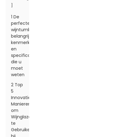
]
1 De
perfecte
wijntumbler:
belangrijkste
kenmerken
en
specificaties
die u
moet
weten
2 Top
5
Innovatieve
Manieren
om
Wijnglazen
te
Gebruiken
bij