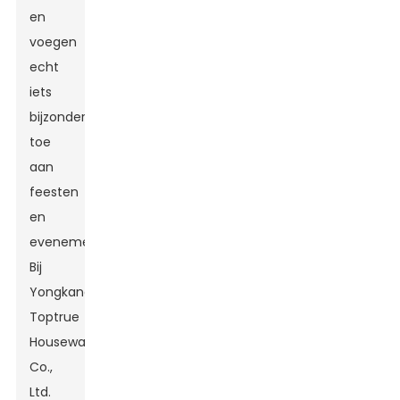
en
voegen
echt
iets
bijzonders
toe
aan
feesten
en
evenementen!
Bij
Yongkang
Toptrue
Houseware
Co.,
Ltd.