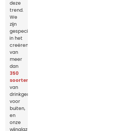
deze
trend.
We
zijn
gespecialiseerd
in het
creëren
van
meer
dan
350
soorten
van
drinkgerei
voor
buiten,
en
onze
wijnglazen