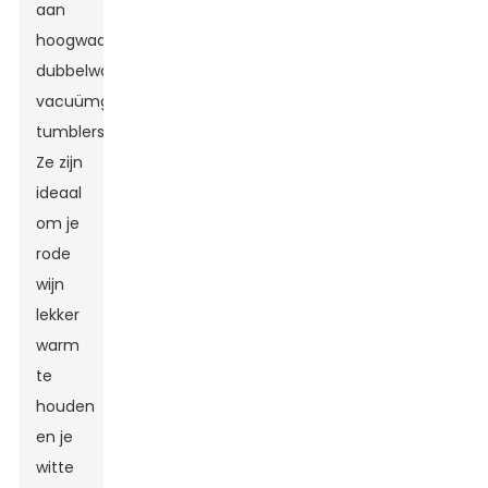
aan
hoogwaardige
dubbelwandige,
vacuümgeïsoleerde
tumblers.
Ze zijn
ideaal
om je
rode
wijn
lekker
warm
te
houden
en je
witte