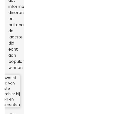
dat
informeel
dineren
en
buitenactiviteiten
de
laatste
tijd
echt
aan
populariteit
winnen.