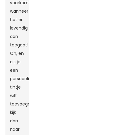
voorkomen
wanneer
het er
levendig
aan
toegaat!
Oh, en
als je
een
persoonlijk
tintje
wilt
toevoegen,
kijk
dan
naar