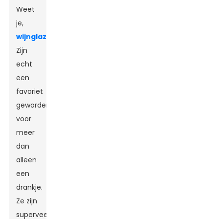
Weet
je,
wijnglazen
Zijn
echt
een
favoriet
geworden
voor
meer
dan
alleen
een
drankje.
Ze zijn
superveelzijdig