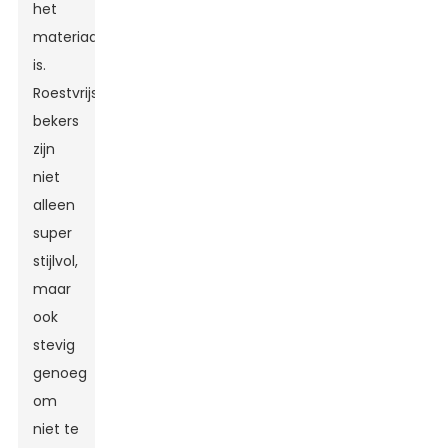
het
materiaal
is.
Roestvrijstalen
bekers
zijn
niet
alleen
super
stijlvol,
maar
ook
stevig
genoeg
om
niet te