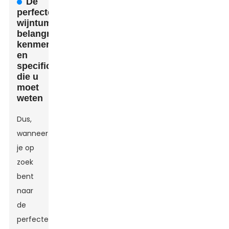
De
perfecte
wijntumbler:
belangrijkste
kenmerken
en
specificaties
die u
moet
weten
Dus,
wanneer
je op
zoek
bent
naar
de
perfecte