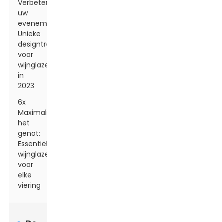
Verbeter
uw
evenement:
Unieke
designtrends
voor
wijnglazen
in
2023
6x
Maximaliseer
het
genot:
Essentiële
wijnglazen
voor
elke
viering