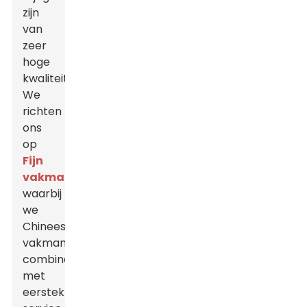
zijn
van
zeer
hoge
kwaliteit.
We
richten
ons
op
Fijn
vakmanschap
,
waarbij
we
Chinees
vakmanschap
combineren
met
eersteklas