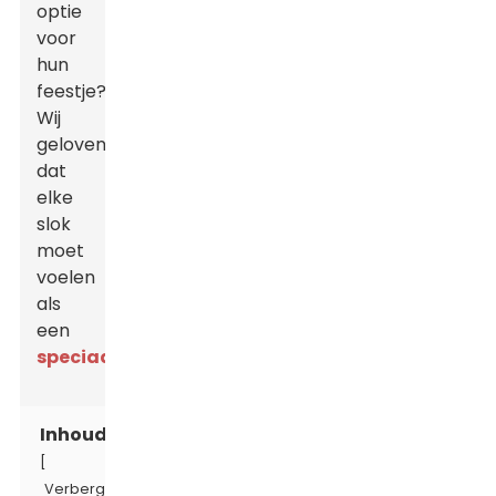
optie
voor
hun
feestje?
Wij
geloven
dat
elke
slok
moet
voelen
als
een
speciaal
!
Inhoudsopgave
[
Verbergen