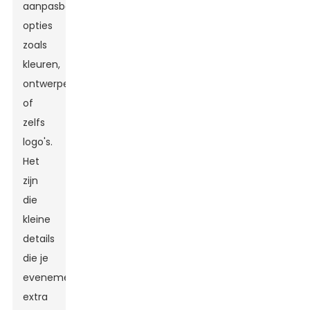
aanpasbare
opties
zoals
kleuren,
ontwerpen
of
zelfs
logo's.
Het
zijn
die
kleine
details
die je
evenement
extra