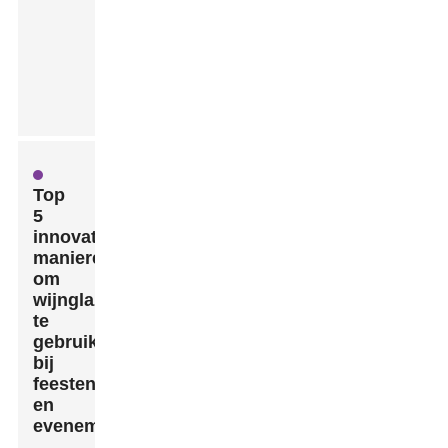
Top
5
innovatieve
manieren
om
wijnglazen
te
gebruiken
bij
feesten
en
evenementen