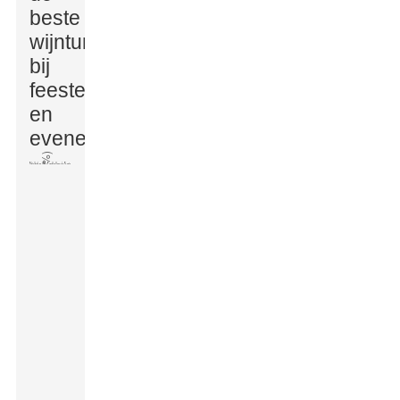
beste
wijntumbler
bij
feesten
en
evenementen