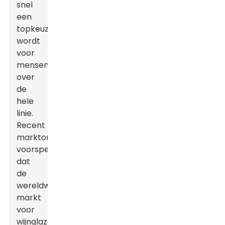
snel
een
topkeuze
wordt
voor
mensen
over
de
hele
linie.
Recent
marktonderzoek
voorspelt
dat
de
wereldwijde
markt
voor
wijnglazen