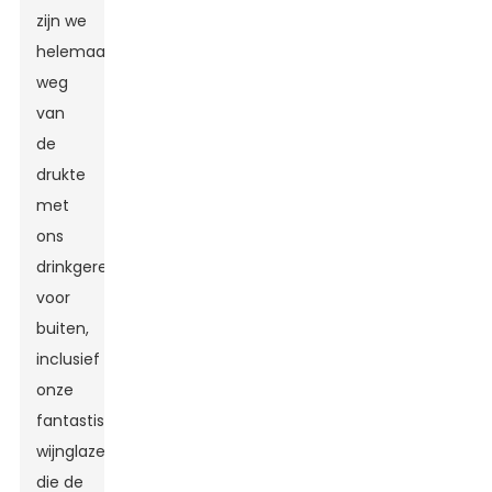
zijn we
helemaal
weg
van
de
drukte
met
ons
drinkgerei
voor
buiten,
inclusief
onze
fantastische
wijnglazen
die de