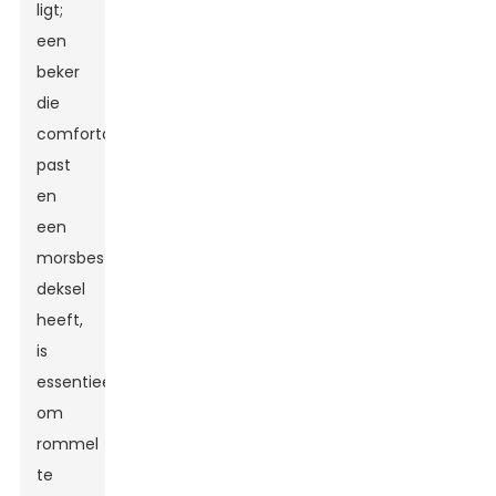
ligt;
een
beker
die
comfortabel
past
en
een
morsbestendige
deksel
heeft,
is
essentieel
om
rommel
te