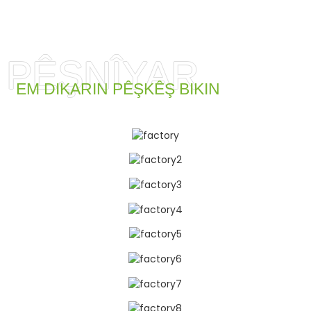
PÊŞNÎYAR
EM DIKARIN PÊŞKÊŞ BIKIN