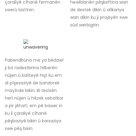
çaraliyê cîhanê fermanên
hewildanên pêşkeftina wan
xwerû bistînin.
de destek dikin û alîkariya
wan dikin ku ji projeyên xwe
sûd werbigirin.
Pabendbûna me ya bêdawî
ji bo radestkirina hilberên
nûjen û kalîteyê hişt ku em
di pîşesaziyê de bandorek
mayînde bikin. Bi tesîsên
herî nûjen û hêzek xebatkar
a pir jêhatî, em pê bawer in
ku li çaraliyê cîhanê
pêşbaziyê bikin û karsaziya
xwe pêş bixin.