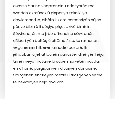
awarte hatine veqetandin. Endezyarên me
xwedan ezmûnek û pisporiya teknîkî ya
NAVA
dewlemend in, dihêlin ku em çareseriyên nûjen
pêşve bibin û li pêşiya pîşesaziyê bimînin.
Sêwiranerên me ji bo afirandina sêwiranên
dîtbarî yên balkêş û bikêrhatî ne, ku ramanan
veguherînin hilberên amade-bazarê. Bi
jêhatîbûn û jêhatîbûnên danûstendinê yên hêja,
tîmê meya firotanê bi supermarketên navdar
ên cîhanê, pargîdaniyên diyariyên danasînê,
firotgehên zincîreyên mezin û firotgehên serhêl
re hevkariyên hêja ava kirin.