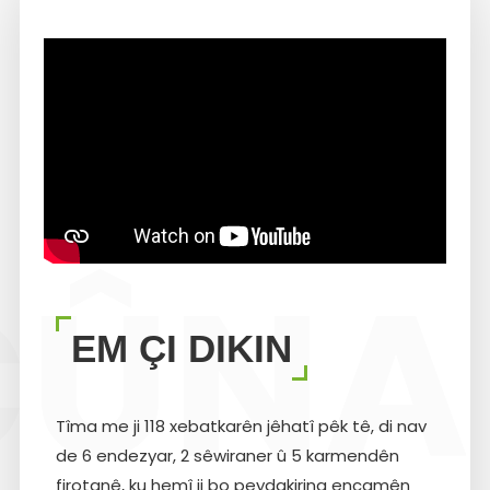
ÇÛNA
EM ÇI DIKIN
Tîma me ji 118 xebatkarên jêhatî pêk tê, di nav
de 6 endezyar, 2 sêwiraner û 5 karmendên
firotanê, ku hemî ji bo peydakirina encamên