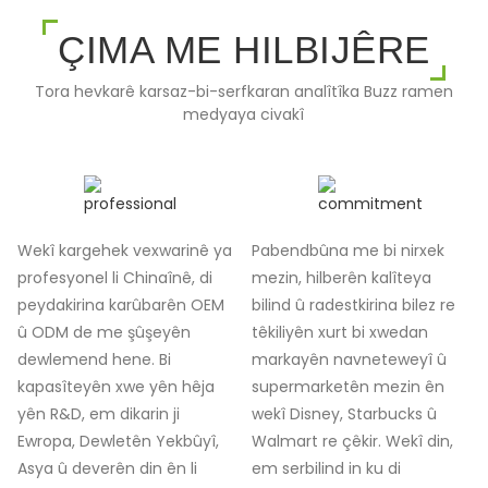
ÇIMA ME HILBIJÊRE
Tora hevkarê karsaz-bi-serfkaran analîtîka Buzz ramen
medyaya civakî
Wekî kargehek vexwarinê ya
Pabendbûna me bi nirxek
profesyonel li Chinaînê, di
mezin, hilberên kalîteya
peydakirina karûbarên OEM
bilind û radestkirina bilez re
û ODM de me şûşeyên
têkiliyên xurt bi xwedan
dewlemend hene. Bi
markayên navneteweyî û
kapasîteyên xwe yên hêja
supermarketên mezin ên
yên R&D, em dikarin ji
wekî Disney, Starbucks û
Ewropa, Dewletên Yekbûyî,
Walmart re çêkir. Wekî din,
Asya û deverên din ên li
em serbilind in ku di