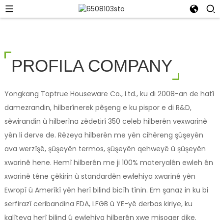
PROFILA COMPANY
Yongkang Toptrue Houseware Co., Ltd., ku di 2008-an de hatî
damezrandin, hilberînerek pêşeng e ku pispor e di R&D,
sêwirandin û hilberîna zêdetirî 350 celeb hilberên vexwarinê
yên li derve de. Rêzeya hilberên me yên cihêreng şûşeyên
ava werzîşê, şûşeyên termos, şûşeyên qehweyê û şûşeyên
xwarinê hene. Hemî hilberên me ji 100% materyalên ewleh ên
xwarinê têne çêkirin û standardên ewlehiya xwarinê yên
Ewropî û Amerîkî yên herî bilind bicîh tînin. Em şanaz in ku bi
serfirazî ceribandina FDA, LFGB û YE-yê derbas kiriye, ku
kalîteya herî bilind û ewlehiya hilberên xwe misoger dike.