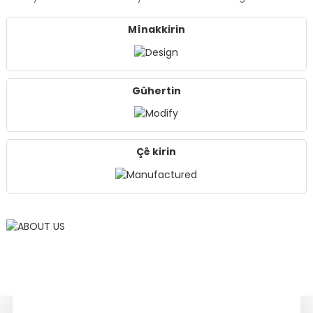
Mînakkirin
Gûhertin
Çê kirin