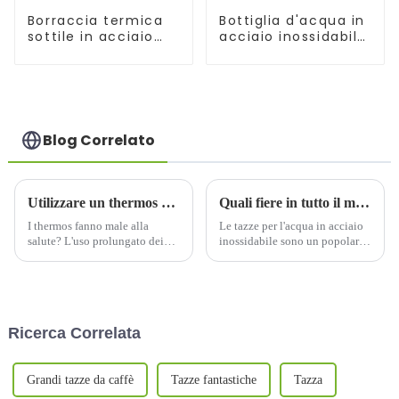
Borraccia termica
Bottiglia d'acqua in
sottile in acciaio
acciaio inossidabile
inox da 17/25 oz
da 17 once con
con tappo a scatto
isolamento
sottovuoto
Blog Correlato
Utilizzare un thermos può essere dannoso per la salute?
Quali fiere in tutto il mondo sono adatte alla partecipazione delle fabbriche di tazze d'acqua in acciaio inossidabile?
I thermos fanno male alla
Le tazze per l'acqua in acciaio
salute? L'uso prolungato dei
inossidabile sono un popolare
thermos non è dannoso per
contenitore ecologico per bere,
l'organismo, ma ci sono pro e
e la concorrenza sul mercato
contro per i diversi tipi di
attuale è agguerrita. Per
thermos. I thermos in acciaio
aumentare la visibilità
inossidabile sono i più...
aziendale e ampliare i canali di
Ricerca Correlata
vendita,...
Grandi tazze da caffè
Tazze fantastiche
Tazza