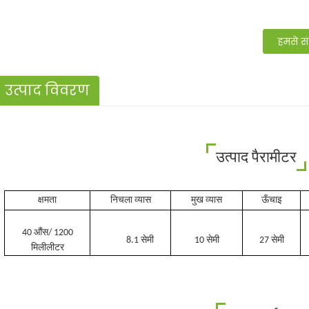
हमसे सं
उत्पाद विवरण
उत्पाद पैरामीटर
क्षमता
निचला व्यास
मुख व्यास
ऊँचाइ
40 औंस/ 1200
8.1 सेमी
10 सेमी
27 सेमी
मिलीलीटर