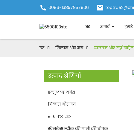
0086-13857957906
toptrue2@ch
घर
उत्पादों
हमारे 
घर
गिलास और मग
ढक्कन और स्ट्रॉ सहित
उत्पाद श्रेणियाँ
इन्सुलेटेड थर्मस
गिलास और मग
खाद्य फ्लास्क
स्टेनलेस स्टील की पानी की बोतल