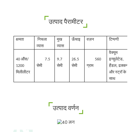
उत्पाद पैरामीटर
क्षमता
निचला
मुख
ऊँचाइ
वज़न
टिप्पणी
व्यास
व्यास
वैक्यूम
40 औंस/
7.5
9.7
26.5
560
इन्सुलेटेड,
1200
सेमी
सेमी
सेमी
ग्राम
हैंडल, ढक्कन
मिलीलीटर
और स्ट्रॉ के
साथ
उत्पाद वर्णन