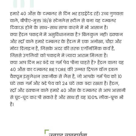
01
हमारे 40 औंस के टम्बलर से दिन भर हाइड्रेटेड रहें। उच्च गुणवत्ता
वाले, बीपीए-मुक्त 18/8 स्टेनलेस स्टील से बना यह टम्बलर
टिकाऊ होने के साथ-साथ साफ करने में भी आसान है।
क्या हैंडल पकड़ने में असुविधाजनक है? बिलकुल नहीं! ढक्कन
और स्ट्रॉ वाले हमारे टम्बलर के हैंडल में एक अनोखा, चौड़ा और
मोटा डिज़ाइन है, जिसके अंदर की तरफ एर्गोनॉमिक कर्व है,
जिससे उंगलियों को पकड़ने में ज़्यादा आराम मिलता है।
क्या आप दिन भर ठंडे या गर्म पेय पीना चाहते हैं? हैंडल वाला यह
40 औंस का टम्बलर RIETORE की उन्नत ट्रिपल वॉल डबल
वैक्यूम इंसुलेशन तकनीक से लैस है, जो आपके गर्म पेय को 10
घंटे तक गर्म और ठंडे पेय को 24 घंटे तक ठंडा रखता है। हैंडल,
स्ट्रॉ और ढक्कन वाले हमारे 40 औंस के टम्बलर से आप आसानी
से घूंट-घूंट कर पी सकते हैं और साथ ही यह 100% लीक-प्रूफ भी
है।
उत्पाद व्यवहार्यता