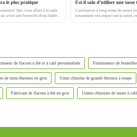
ra le plus pratique
essentiel. Que vous alliez à la salle
L'utilisation à long terme de tasses i
 air, avoir une bouteille d'eau fiable
notamment son impact sur la santé, e
matériaux, les habitudes alimentaires 
suit :
nisseur de flacons à thé et à café personnalisés
Fournisseurs de bouteilles
es de mini-thermos en gros
Usine chinoise de grands thermos à soupe
Fabricant de flacons à thé en gros
Usines chinoises de tasses à ca