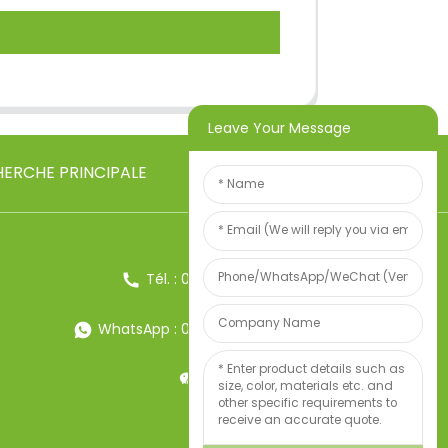
Leave Your Message
ERCHE PRINCIPALE
Tél. : 0086-13857957906
WhatsApp : 0086-13857957906
Poids:34247497