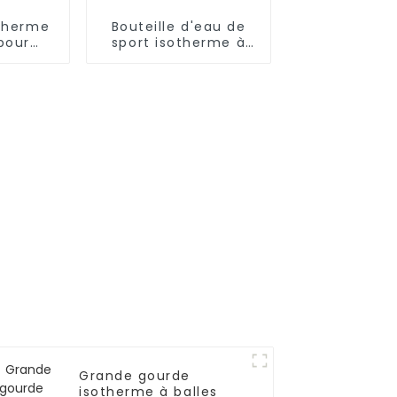
otherme
Bouteille d'eau de
pour
sport isotherme à
 500
double paroi en
 pour
acier inoxydable
s
Grande gourde
isotherme à balles