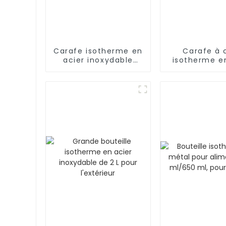
Carafe isotherme en
Carafe à 
acier inoxydable
isotherme e
avec thermos à café
inoxydable d
sous vide