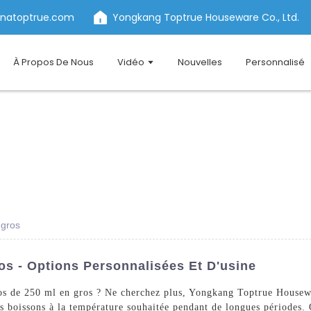
inatoptrue.com
Yongkang Toptrue Houseware Co., Ltd.
À Propos De Nous
Vidéo
Nouvelles
Personnalisé
 gros
os - Options Personnalisées Et D'usine
os de 250 ml en gros ? Ne cherchez plus, Yongkang Toptrue Housewa
s boissons à la température souhaitée pendant de longues périodes. Q