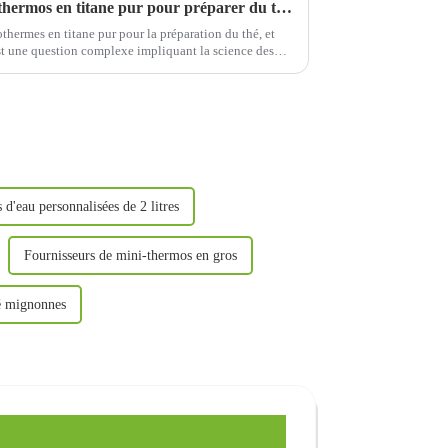
Est-il sain d’utiliser une tasse thermos en titane pur pour préparer du thé pendant une longue période ?
sothermes en titane pur pour la préparation du thé, et
st une question complexe impliquant la science des
et les connaissances en matière de santé. Voici ce qui
 d'eau personnalisées de 2 litres
Fournisseurs de mini-thermos en gros
fé mignonnes