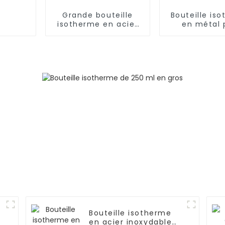
Grande bouteille
Bouteille is
isotherme en acier
en métal 
inoxydable de 2 L
aliments,
pour l'extérieur
ml/650 ml,
enfant
Bouteille isotherme
en acier inoxydable