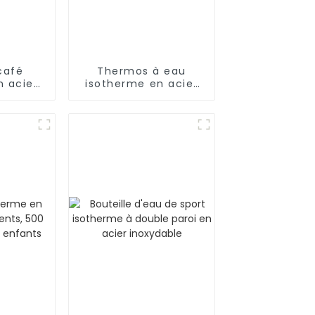
café
Thermos à eau
n acier
isotherme en acier
e 1,5 L
inoxydable avec
couvercle rabattable