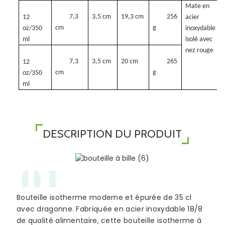
Mate en
7,3
3,5 cm
19,3 cm
256
12
acier
cm
g
oz/350
inoxydable
ml
isolé avec
nez rouge
7,3
3,5 cm
20 cm
265
12
cm
g
oz/350
ml
DESCRIPTION DU PRODUIT
01
Bouteille isotherme moderne et épurée de 35 cl
avec dragonne. Fabriquée en acier inoxydable 18/8
de qualité alimentaire, cette bouteille isotherme à