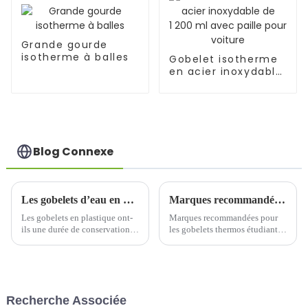
Grande gourde
isotherme à balles
Gobelet isotherme
en acier inoxydable
de 1 200 ml avec
paille pour voiture
Blog Connexe
Les gobelets d’eau en plastique ont-ils une durée de conservation ?
Marques recommandées pour les gobelets thermos étudiants de la meilleure qualité en 2024
Les gobelets en plastique ont-
Marques recommandées pour
ils une durée de conservation ?
les gobelets thermos étudiants
Il n'y a aucun doute, mais la
de la meilleure qualité en 2024.
description de la marque du
Pour choisir un gobelet
gobelet ne semble pas indiquer
thermos pour étudiant, il est
de durée de conservation,
important de comprendre les
seulement une description…
principaux atouts du produit.
Recherche Associée
Tout d'abord…