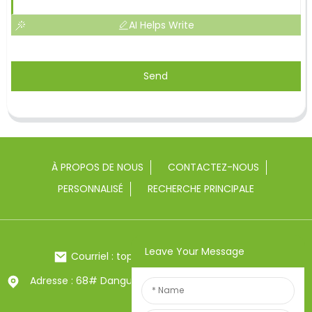
AI Helps Write
Send
À PROPOS DE NOUS
CONTACTEZ-NOUS
PERSONNALISÉ
RECHERCHE PRINCIPALE
Leave Your Message
Courriel : toptrue2@chinatoptrue.com
Adresse : 68# Dangui Road, ville de Yongkang, Zhejiang,
Chine