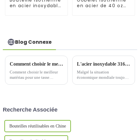
Bouteille isotherme
Gobelet isotherme
en acier inoxydable
en acier de 40 oz
de 1 L pour
avec couvercle et
l'extérieur
paille
Blog Connexe
Comment choisir le meilleur matériau pour une tasse thermos
L'acier inoxydable 316 deviendra-t-il le matériau principal pour les tasses thermos dans le monde entier ?
Comment choisir le meilleur
Malgré la situation
matériau pour une tasse
économique mondiale toujours
thermosChoisir le bon matériau
difficile, notre usine continue
pour une tasse thermos est
de recevoir quotidiennement
essentiel pour maintenir la
un grand nombre de demandes
température de la boisson,
grâce à sa bonne réputation et à
assurer la sécurité de la boisson
sa visibilité dans le secteur.
Recherche Associée
et améliorer l'expérience
Parmi ces demandes,…
utilisateur...
Bouteilles réutilisables en Chine