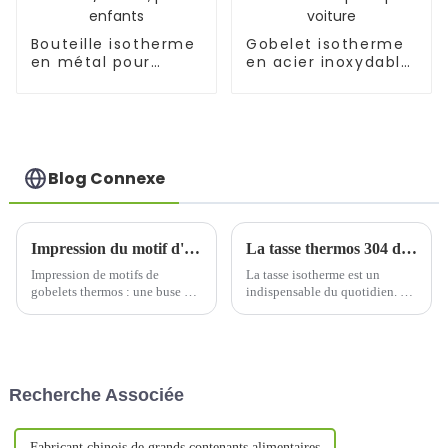
Bouteille isotherme
Gobelet isotherme
en métal pour
en acier inoxydable
aliments, 500
de 1 200 ml avec
ml/650 ml, pour
paille pour voiture
enfants
Blog Connexe
Impression du motif d'une tasse thermos, un diamètre de buse de 0,4 mm est-il adapté ?
La tasse thermos 304 doit être remplacée toutes les quelques années
Impression de motifs de
La tasse isotherme est un
gobelets thermos : une buse de
indispensable du quotidien. Sa
0,4 mm est-elle adaptée ? Sur le
durée de conservation est
marché moderne de la
illimitée. Utilisée correctement
personnalisation de gobelets
et bien entretenue, elle peut
thermos, l'application de la
être utilisée pendant environ
technologie d'impression se
cinq ans. En général, sa durée
Recherche Associée
généralise. Pour…
de vie…
Fabricant chinois de grands contenants alimentaires