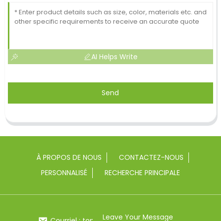
AI Helps Write
Send
À PROPOS DE NOUS
CONTACTEZ-NOUS
PERSONNALISÉ
RECHERCHE PRINCIPALE
Leave Your Message
Courriel : toptrue2@chinatoptrue.com