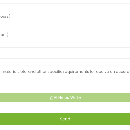
AI Helps Write
Send