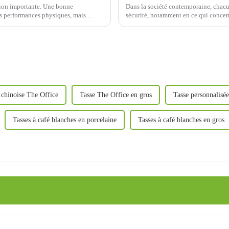
ision importante. Une bonne
Dans la société contemporaine, chacun
es performances physiques, mais
sécurité, notamment en ce qui conce
type de gobelet à eau en acier inox
 chinoise The Office
Tasse The Office en gros
Tasse personnalisé
Tasses à café blanches en porcelaine
Tasses à café blanches en gros