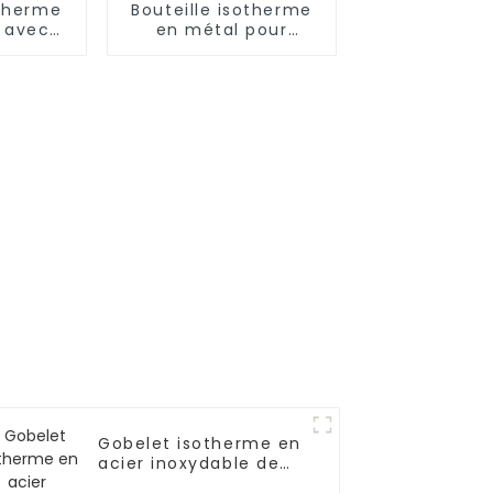
otherme
Bouteille isotherme
 avec
en métal pour
 thé
aliments, 500
ml/650 ml, pour
enfants
Gobelet isotherme en
acier inoxydable de
1 200 ml avec paille