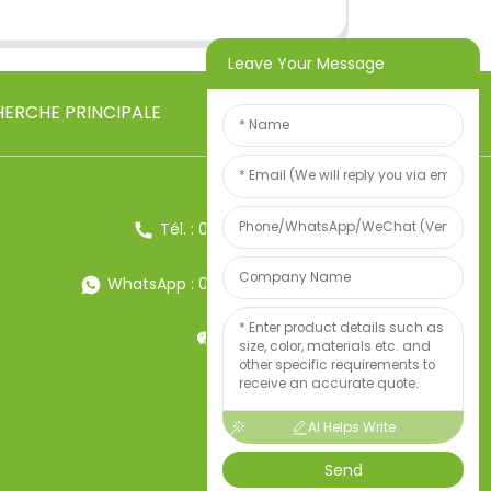
Leave Your Message
ERCHE PRINCIPALE
Tél. : 0086-13857957906
WhatsApp : 0086-13857957906
Poids:34247497
AI Helps Write
Send