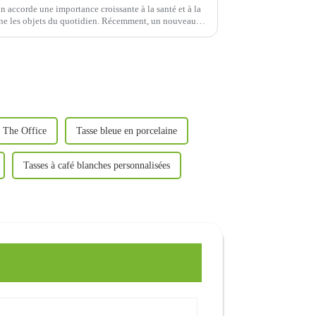
 accorde une importance croissante à la santé et à la
rne les objets du quotidien. Récemment, un nouveau
ydable SUS316 a été lancé…
e The Office
Tasse bleue en porcelaine
Tasses à café blanches personnalisées