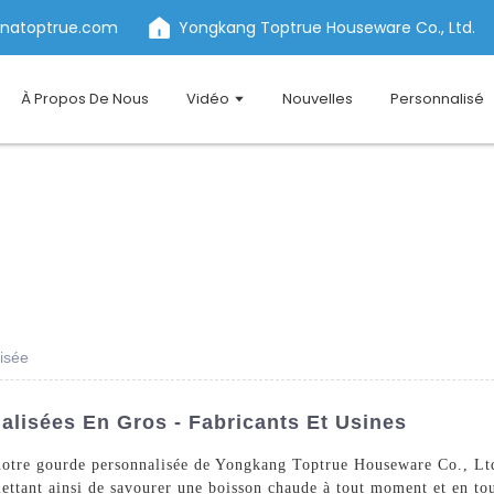
inatoptrue.com
Yongkang Toptrue Houseware Co., Ltd.
À Propos De Nous
Vidéo
Nouvelles
Personnalisé
isée
alisées En Gros - Fabricants Et Usines
notre gourde personnalisée de Yongkang Toptrue Houseware Co., Ltd.
ettant ainsi de savourer une boisson chaude à tout moment et en tou