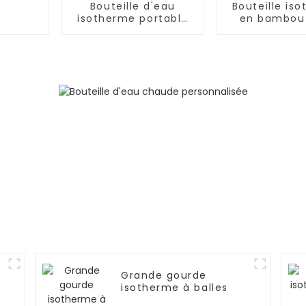
Bouteille d'eau
Bouteille is
isotherme portable
en bambou
en acier inoxydable
infuseur à
de 20 oz avec
bouchon
Grande gourde
isotherme à balles