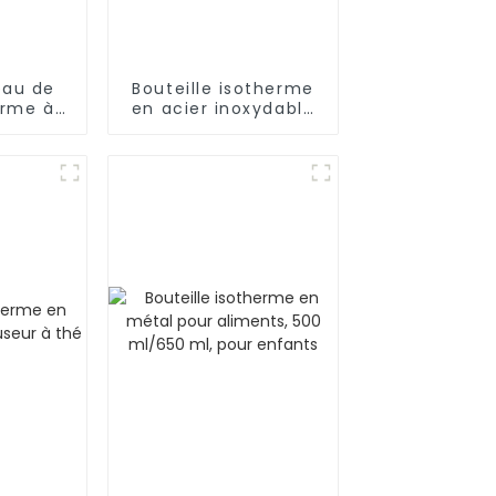
eau de
Bouteille isotherme
erme à
en acier inoxydable
oi en
de 17 oz
dable