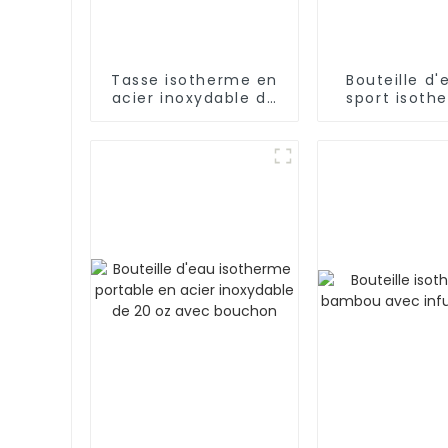
Tasse isotherme en
Bouteille d'
acier inoxydable de
sport isoth
59 cl pour boissons
double par
chaudes et froides
acier inoxy