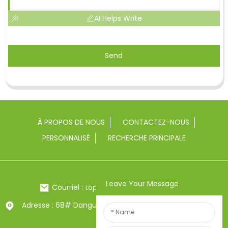
AI Helps Write
Send
À PROPOS DE NOUS
CONTACTEZ-NOUS
PERSONNALISÉ
RECHERCHE PRINCIPALE
Leave Your Message
Courriel : toptrue2@chinatoptrue.com
Adresse : 68# Dangui Road, ville de Yongkang, Zhejiang,
Chine