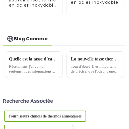
Bouteille isotherme
en acier inoxydable
en acier inoxydable
18/8 pour l'extérieur
Blog Connexe
Quelle est la tasse d’eau empoisonnée dont on parle dans les nouvelles ?
La nouvelle tasse thermos est-elle malodorante et toxique ?
Récemment, j'ai vu non
Tout d'abord, il est important
seulement des informations
de préciser que l'odeur d'une
critiquant les gobelets d'eau
tasse isotherme fraîchement
toxiques à la télévision, mais
achetée ne signifie pas
aussi des vidéos critiquant les
forcément qu'elle est toxique.
gobelets d'eau toxiques sur de
L'odeur peut avoir diverses
nombreuses plateformes vidéo
causes, comme…
Recherche Associée
en ligne. Ces vidéos sont
présentées par de nombreux...
Fournisseurs chinois de thermos alimentaires