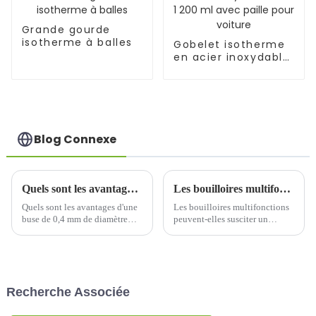
Grande gourde
isotherme à balles
Gobelet isotherme
en acier inoxydable
de 1 200 ml avec
paille pour voiture
Blog Connexe
Quels sont les avantages d'un diamètre de buse de 0,4 mm lors de l'impression de motifs de tasses thermos ?
Les bouilloires multifonctions peuvent-elles créer un nouvel engouement ?
Quels sont les avantages d'une
Les bouilloires multifonctions
buse de 0,4 mm de diamètre
peuvent-elles susciter un
pour l'impression de motifs de
nouvel engouement ? Les
gobelets thermos ? Une buse de
bouilloires multifonctions, qui
0,4 mm de diamètre présente
permettent de maintenir au
les avantages suivants pour
chaud, de faire bouillir de l'eau
l'impression de motifs de
et de presser des jus, continuent
Recherche Associée
gobelets thermos : une
de gagner en popularité...
impression haute précision…