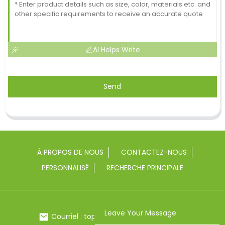
AI Helps Write
Send
À PROPOS DE NOUS
CONTACTEZ-NOUS
PERSONNALISÉ
RECHERCHE PRINCIPALE
Leave Your Message
Courriel : toptrue2@chinatoptrue.com