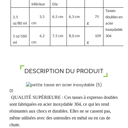
inférieur
Dia
Tasses
3,5
6,5 cm
6,3 cm
75
2,5
doubles en
cm
g
oz/80 ml
acier
inoxydable
4,2
7,5 cm
8,0 cm
109
304
5 oz/160
cm
g
ml
DESCRIPTION DU PRODUIT
01
QUALITÉ SUPÉRIEURE : Ces tasses à expresso doubles
·
sont fabriquées en acier inoxydable 304, ce qui les rend
résistantes aux chocs et durables. Elles ne se cassent pas,
même utilisées avec des ustensiles en métal ou en cas de
chute.