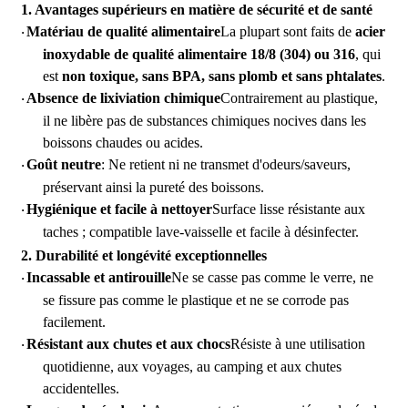
1.
Avantages supérieurs en matière de sécurité et de santé
Matériau de qualité alimentaire
La plupart sont faits de
acier
·
inoxydable de qualité alimentaire 18/8 (304) ou 316
, qui
est
non toxique, sans BPA, sans plomb et sans phtalates
.
Absence de lixiviation chimique
Contrairement au plastique,
·
il ne libère pas de substances chimiques nocives dans les
boissons chaudes ou acides.
Goût neutre
: Ne retient ni ne transmet d'odeurs/saveurs,
·
préservant ainsi la pureté des boissons.
Hygiénique et facile à nettoyer
Surface lisse résistante aux
·
taches ; compatible lave-vaisselle et facile à désinfecter.
2.
Durabilité et longévité exceptionnelles
Incassable et antirouille
Ne se casse pas comme le verre, ne
·
se fissure pas comme le plastique et ne se corrode pas
facilement.
Résistant aux chutes et aux chocs
Résiste à une utilisation
·
quotidienne, aux voyages, au camping et aux chutes
accidentelles.