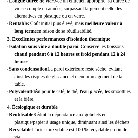
Longue durée de vie
Avec un entretien approprié, sa durée de
·
vie se compte en années, surpassant largement celle des
alternatives en plastique ou en verre.
Rentable
: Coût initial plus élevé, mais
meilleure valeur à
·
long terme
en raison de sa réutilisabilité.
3.
Excellentes performances d'isolation thermique
Isolation sous vide à double paroi
: Conserve les boissons
·
chaud pendant 6 à 12 heures et froid pendant 12 à 24
heures
.
Sans condensation
La paroi extérieure reste sèche, évitant
·
ainsi les risques de glissance et d'endommagement de la
table.
Polyvalent
Idéal pour le café, le thé, l'eau glacée, les smoothies
·
et la bière.
4.
Écologique et durable
Réutilisable
Réduit la dépendance aux gobelets en
·
plastique/papier à usage unique, diminuant ainsi les déchets.
Recyclable
L’acier inoxydable est 100 % recyclable en fin de
·
vie.