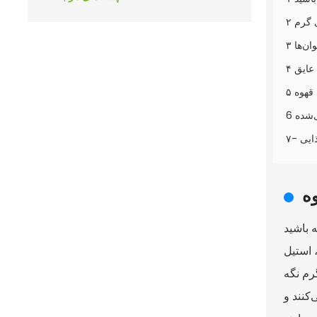
ی گرم
ان‌ها
 عایق
 قهوه
ی‌شده
ذایی
وه
 باشید
 استیل
رم نگه
‌کنند و