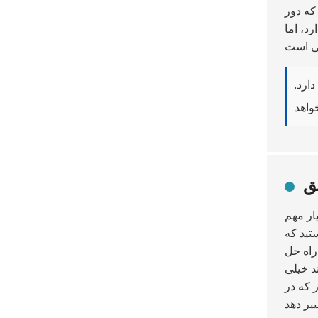
که دور
د، اما
ارد.
ق
ار مهم
تید که
راه حل
د خیلی
 که در