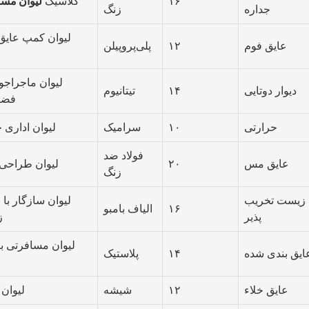
۱۶
کلاسیک
لیوان مسا
جداره
زنگ
لیوان کمپ عایق
عایق فوم
۱۲
پلی‌پروپیلن
لیوان ماجراجو
دیوار دوتایی
۱۴
تیتانیوم
فضای
حرارتی
۱۰
سرامیک
لیوان اداری 
فولاد ضد
عایق مس
۲۰
لیوان طراحی
زنگ
زیست تخریب
لیوان سازگار با
۱۶
الیاف بامبو
پذیر
ز
لیوان مسافرتی ب
ایق بندی شده
۱۴
پلاستیک
عایق خلاء
۱۲
شیشه
لیوان 