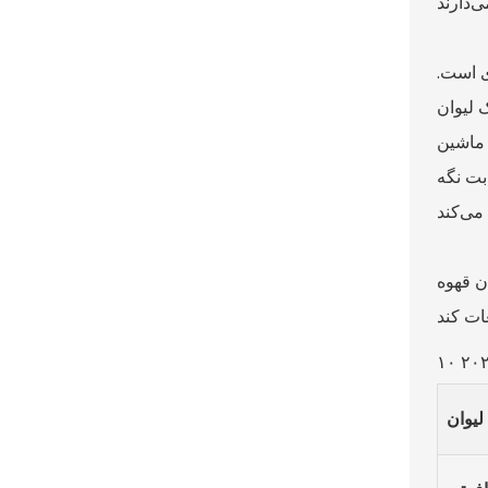
ی است.
 لیوان
 ماشین
بت نگه
دن قهوه
 لیوان