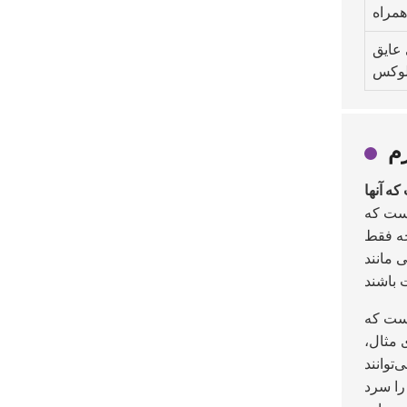
همراه
عایق
وکس
رم
ه آنها
است که
چه فقط
 مانند
است که
 مثال،
توانند
 را سرد