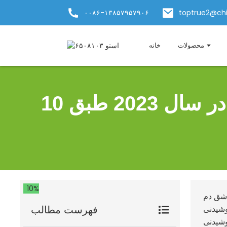
۰۰۸۶-۱۳۸۵۷۹۵۷۹۰۶
toptrue2@ch
محصولات
خانه
10 تا از بهترین ماگ‌های عایق‌دار برای هر عاشق قهوه در سال 2023 طبق
10%
اشق دم
وشیدنی
فهرست مطالب
وشیدنی