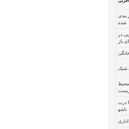
فرتی
 بندی
شده
یی در
 باز
خانگی
 شیک
 محیط
یست
ا درب
تاشو
اداری