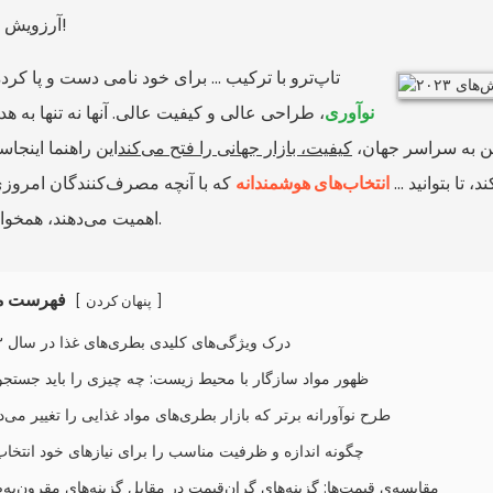
آرزویش را دارند!
تاپ‌ترو با ترکیب ... برای خود نامی دست و پا کرد
نوآوری
، طراحی عالی و کیفیت عالی. آنها نه تنها به ه
 چین به سراسر جهان،
کیفیت، بازار جهانی را فتح می‌کند
این راهنما اینجاس
تا بتوانید ...
انتخاب‌های هوشمندانه
که با آنچه مصرف‌کنندگان امروزی
اهمیت می‌دهند، همخوانی دارد.
فهرست م
[
]
پنهان کردن
۱. درک ویژگی‌های کلیدی بطری‌های غذا در سال ۲۰۲۳
۲. ظهور مواد سازگار با محیط زیست: چه چیزی را باید جستجو
۳ ۵ طرح نوآورانه برتر که بازار بطری‌های مواد غذایی را تغییر می‌د
۴ چگونه اندازه و ظرفیت مناسب را برای نیازهای خود انتخاب
۵ مقایسه‌ی قیمت‌ها: گزینه‌های گران‌قیمت در مقابل گزینه‌های مقرون‌به