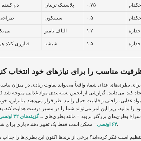
چکدام
۰.۷۵
پلاستیک تریتان
دم کننده 
چکدام
۰.۵
سیلیکون
طراحی 
جداره
۱.۲
الیاف بامبو
نی یک
جداره
۱.۵
شیشه
فناوری کلاه ه
ظرفیت مناسب را برای نیازهای خود انتخاب کنی
رای بطری‌های غذای شما، واقعاً می‌تواند تفاوت زیادی در میزان تناسب آ
د کند. می‌دانید، گزارشی از
انجمن بسته‌بندی مواد غذایی
متوجه شد که ت
اد غذایی، راحتی و قابلیت حمل را مد نظر قرار می‌دهند. بنابراین، خ
 را بدانید، زیرا این امر می‌تواند شما را در مسیر درست هدایت کند. به
سراغ بطری‌های بزرگتر بروید - مانند بطری‌های ...
گزینه‌های ۳۲
—ممکن است فقط یک تغییر دهنده بازی برای شما باشد.
۶۴ اونسی
 تنظیم است فکر کرده‌اید؟ برخی از برندها اکنون این بطری‌ها را جذاب م