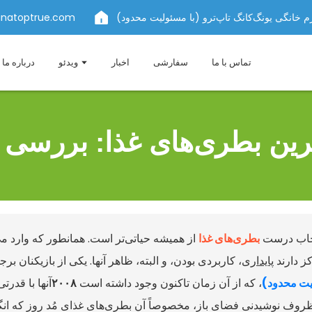
 خانگی یونگ‌کانگ تاپ‌ترو (با مسئولیت محدود)
inatoptrue.com
تماس با ما
سفارشی
اخبار
ویدئو
درباره ما
ین بطری‌های غذا: بررسی روند
تخاب درست
بطری‌های غذا
از همیشه حیاتی‌تر است. همانطور که وارد م
کز دارند
پایداری
، کاربردی بودن، و البته، ظاهر آنها. یکی از بازیکنان بر
لیت محدود)
، که از آن زمان تاکنون وجود داشته است
۲۰۰۸
آنها با قدرت
روف نوشیدنی فضای باز، مخصوصاً آن بطری‌های غذای مُد روز که انگ