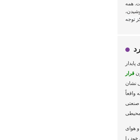
ت. همه
وشیدن،
ز توجه
د
پایدار
ون
قرار
ی نشان
واقعاً
 صنعتی
و هوای
خود را