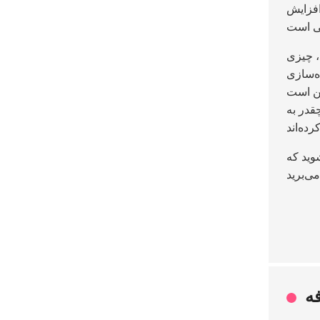
افزایش
، چیزی
ه‌سازی
Stati حتی
قدر به
ید که
فه