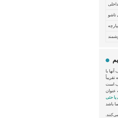
داخلی
تاشو
پارچه
وشمند
م
نها با
قریباً
وب است
 عنوان
 اونسی یا حتی
ی‌کنند.