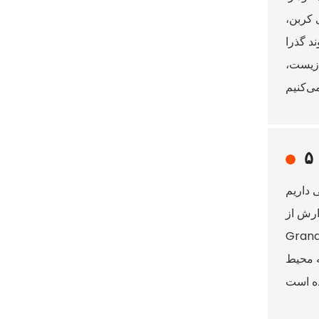
 کربن،
د گذرا
ط زیست،
ده جذابی داریم
ارش از
به محیط