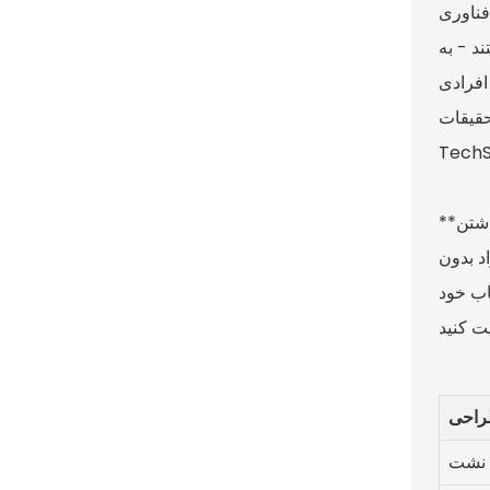
بین بردن
د - به
افرادی
حقیقات
**نکته سریع:** وقتی دنبال بطری غذای ایده‌آل هستید، مطمئن شوید که به چیزی بیش از ظاهر آن فکر می‌کنید. برای ایمن نگه داشتن
ی نگه داشتن نوشیدنی‌های شما در دمای مناسب یا محفظه‌های
خاب خود
راحی
نشت