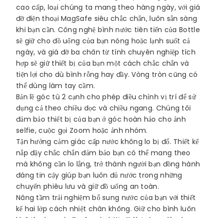
cao cấp, loại chúng ta mang theo hàng ngày, với giá
đỡ điện thoại MagSafe siêu chắc chắn, luôn sẵn sàng
khi bạn cần. Công nghệ bình nước tiên tiến của Bottle
sẽ giữ cho đồ uống của bạn nóng hoặc lạnh suốt cả
ngày, và giá đỡ ba chân từ tính chuyên nghiệp tích
hợp sẽ giữ thiết bị của bạn một cách chắc chắn và
tiện lợi cho dù bình rỗng hay đầy. Vòng tròn cũng có
thể dùng làm tay cầm.
Bản lề góc tù 2 cạnh cho phép điều chỉnh vị trí để sử
dụng cả theo chiều dọc và chiều ngang. Chúng tôi
đảm bảo thiết bị của bạn ở góc hoàn hảo cho ảnh
selfie, cuộc gọi Zoom hoặc ảnh nhóm.
Tận hưởng cảm giác cấp nước không lo bị đổ. Thiết kế
nắp đậy chắc chắn đảm bảo bạn có thể mang theo
mà không cần lo lắng, trở thành người bạn đồng hành
đáng tin cậy giúp bạn luôn đủ nước trong những
chuyến phiêu lưu và giữ đồ uống an toàn.
Nâng tầm trải nghiệm bổ sung nước của bạn với thiết
kế hai lớp cách nhiệt chân không. Giữ cho bình luôn