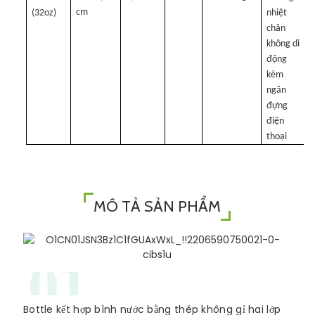
cm
(32oz)
nhiệt
chân
không di
động
kèm
ngăn
đựng
điện
thoại
MÔ TẢ SẢN PHẨM
01
Bottle kết hợp bình nước bằng thép không gỉ hai lớp