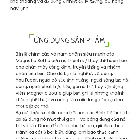
khô thoáng và đồ uống ở nhiệt độ lý tưởng, dù nóng
hay lạnh.
ỨNG DỤNG SẢN PHẨM
Bản lề chính xác và nam châm siêu mạnh của
Magnetic Bottle biến nó thành sự thay thế hoàn hảo
cho chân máy cồng kềnh, truyền thống và nhàm
chán của bạn. Cho dù bạn là nghệ sĩ, vũ công,
YouTuber, người có sức ảnh hưởng, người sáng tạo nội
dung, người phát trực tiếp, game thủ hay vận động
viên, Magnetic Bottle giúp bạn ghi lại những khoảnh
khắc nghệ thuật và nâng tầm nội dung của bạn lên
một cấp độ mới.
Bạn sẽ thực sự nhận ra sự hữu ích của Bình Từ Tính khi
đã sử dụng nó một thời gian - và công dụng của nó
thì vô tận. Dùng để giải trí cho trẻ em, giữ điện thoại
tránh xa cát ở bãi biển, dùng làm báo thức cạnh
giường, ghi lại buổi tập tennis, cú đánh golf, lướt sóng,