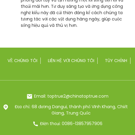
phóng đôi tay và tận hưởng một lối sống tiện lợi và
thoải mái hơn. Tư duy sáng tạo và ứng dụng công
nghệ kiểu này đã cải thiện đáng kể cách chúng ta
tương tác với các vật dụng hàng ngày, giúp cuộc
sống hiệu quả và thú vị hơn.
VỀ CHÚNG TÔI
LIÊN HỆ VỚI CHÚNG TÔI
TÙY CHỈNH
Email: toptrue2@chinatoptrue.com
Địa chỉ: 68 đường Dangui, thành phố Vĩnh Khang, Chiết
Giang, Trung Quốc
Điện thoại: 0086-13857957906