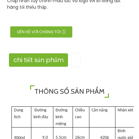
Chấp nhận tùy chỉnh màu sắc và logo với số lượng đặt
hàng tối thiểu thấp.
LIÊN HỆ VỚI CHÚNG TÔI
chi tiết sản phẩm
THÔNG SỐ SẢN PHẨM
Dung
Đường
Đường
Chiều
Cân nặng
Nhận xét
tích
kính đáy
kính
cao
miệng
Bình
9,0
5,5cm
26cm
420g
900ml
nước giữ