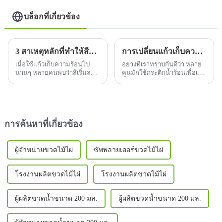
บล็อกที่เกี่ยวข้อง
3 สาเหตุหลักที่ทำให้สีบนแก้วเทอร์โมหลุดลอก
การเปลี่ยนแก้วเก็บความร้อนต้องใช้เวลานานเท่าใด?
เมื่อใช้แก้วเก็บความร้อนไป
อย่างที่เราทราบกันดีว่า หลาย
นานๆ หลายคนพบว่าสีเริ่มลอก
คนมักใช้กระติกน้ำร้อนเพื่อเติม
แม้ว่าจะไม่ส่งผลต่อ
น้ำในฤดูหนาว เนื่องจากกระติก
ประสิทธิภาพของฉนวนกัน
น้ำร้อนมีคุณสมบัติเป็นฉนวน
ความร้อนของแก้ว แต่รูป
กันความร้อน จึงทำให้สามารถ
ลักษณ์และสัมผัสของแก้วก็ลด
จิบน้ำร้อนได้ทุกเมื่อในฤดู
ลงมาก...
หนาว อย่างไรก็ตาม ฤดูหนาว
การค้นหาที่เกี่ยวข้อง
เป็นฤดูที่...
ผู้จำหน่ายขวดไม้ไผ่
ซัพพลายเออร์ขวดไม้ไผ่
โรงงานผลิตขวดไม้ไผ่
โรงงานผลิตขวดไม้ไผ่
ผู้ผลิตขวดน้ำขนาด 200 มล.
ผู้ผลิตขวดน้ำขนาด 200 มล.