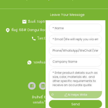
Leave Your Message
อีเมล์: toptrue2@chinatoptrue.com
ที่อยู่: 68# Dangui Road, Yongkang City, Zhejiang, China
โทร:0086-13857957906
วอทส์แอพ:0086-13857957906
เวคเตอร์:34247497
AI Helps Write
ลิขสิทธิ์ © 2023 สงวนลิขสิทธิ์
แผนผังเว็บไซต์
บล็อกยอดนิยม
Send