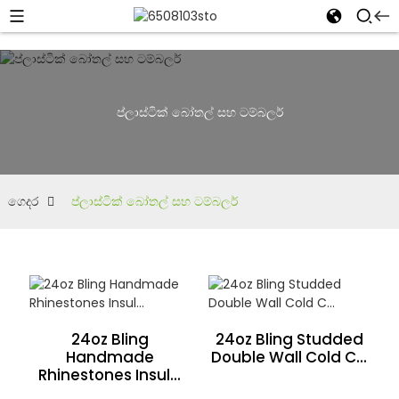
ප්ලාස්ටික් බෝතල් සහ ටම්බලර්
ගෙදර
ප්ලාස්ටික් බෝතල් සහ ටම්බලර්
24oz Bling
24oz Bling Studded
Handmade
Double Wall Cold C...
Rhinestones Insul...