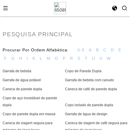
PESQUISA PRINCIPAL
Procurar Por Ordem Alfabética:
0-9
A
B
C
D
E
F
G
H
I
K
L
M
O
P
R
S
T
U
V
W
Garrafa de bebida
Copo de Parede Dupla
Garrafa de água potável
Garrafa de bebida com canudo
Caneca de parede dupla
Caneca de café de parede dupla
Copo de aço inoxidável de parede
dupla
Copo isolado de parede dupla
Copo de parede dupla em massa
Garrafa de água de design
Caneca de viagem segura para
Caneca de viagem de café segura para