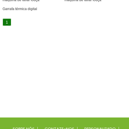
máquina de lavar louça
máquina de lavar louça
Garrafa térmica digital
1