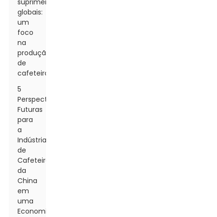
suprimentos
globais:
um
foco
na
produção
de
cafeteiras
5
Perspectivas
Futuras
para
a
Indústria
de
Cafeteiras
da
China
em
uma
Economia