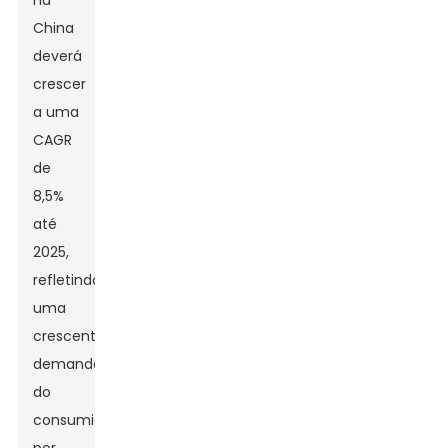
na
China
deverá
crescer
a uma
CAGR
de
8,5%
até
2025,
refletindo
uma
crescente
demanda
do
consumidor