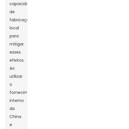
capacidade
de
fabricação
local
para
mitigar
esses
efeitos.
Ao
utilizar
o
fornecimento
interno
da
China
e