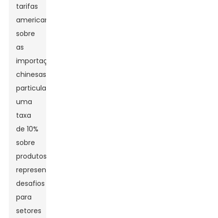
tarifas
americanas
sobre
as
importações
chinesas,
particularmente
uma
taxa
de 10%
sobre
produtos,
representa
desafios
para
setores