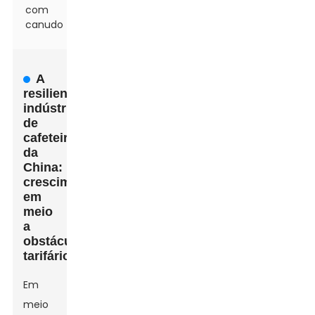
com
canudo
A
resiliente
indústria
de
cafeteiras
da
China:
crescimento
em
meio
a
obstáculos
tarifários
Em
meio