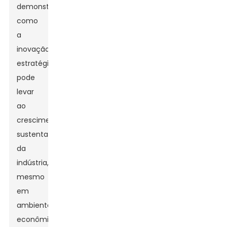
demonstrando
como
a
inovação
estratégica
pode
levar
ao
crescimento
sustentado
da
indústria,
mesmo
em
ambientes
econômicos