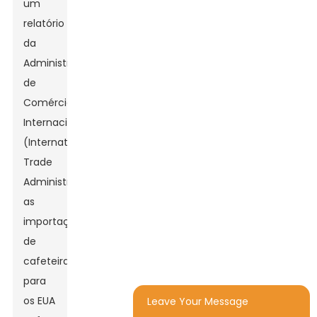
um
relatório
da
Administração
de
Comércio
Internacional
(International
Trade
Administration),
as
importações
de
cafeteiras
para
os EUA
Leave Your Message