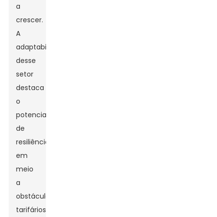
a
crescer.
A
adaptabilidade
desse
setor
destaca
o
potencial
de
resiliência
em
meio
a
obstáculos
tarifários,