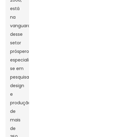
2008,
está
na
vanguarda
desse
setor
próspero,
especializando-
se em
pesquisa,
design
e
produção
de
mais
de