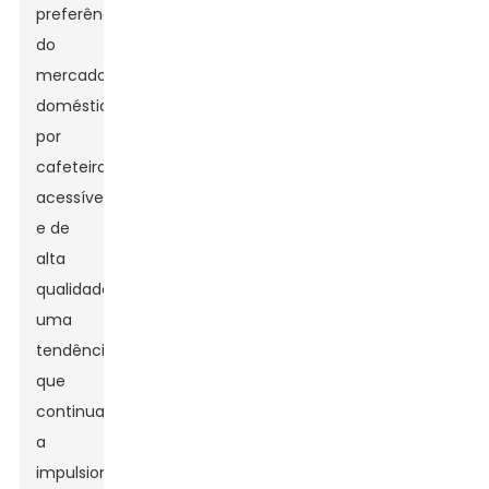
preferência
do
mercado
doméstico
por
cafeteiras
acessíveis
e de
alta
qualidade,
uma
tendência
que
continua
a
impulsionar