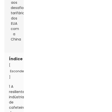
Índice
[
Esconder
]
1 A
resiliente
indústria
de
cafeteiras