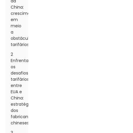
da
China:
crescimento
em
meio
a
obstáculos
tarifários
2
Enfrentando
os
desafios
tarifários
entre
EUA e
China:
estratégias
dos
fabricantes
chineses
3