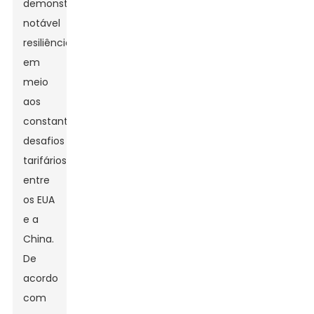
demonstrou
notável
resiliência
em
meio
aos
constantes
desafios
tarifários
entre
os EUA
e a
China.
De
acordo
com