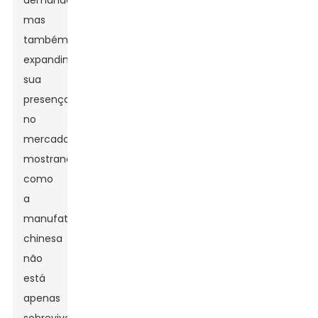
demanda,
mas
também
expandindo
sua
presença
no
mercado,
mostrando
como
a
manufatura
chinesa
não
está
apenas