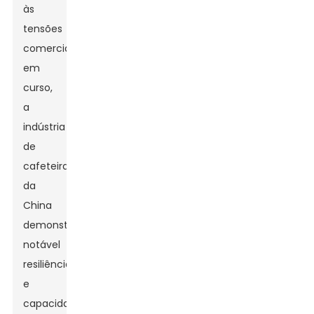
às
tensões
comerciais
em
curso,
a
indústria
de
cafeteiras
da
China
demonstrou
notável
resiliência
e
capacidade