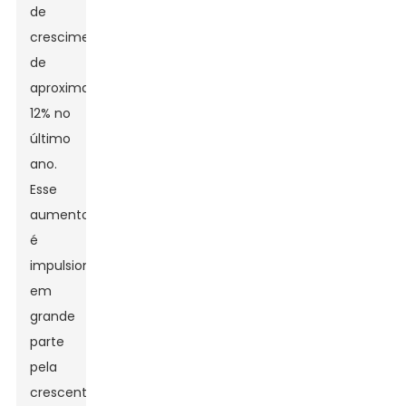
de
crescimento
de
aproximadamente
12% no
último
ano.
Esse
aumento
é
impulsionado
em
grande
parte
pela
crescente