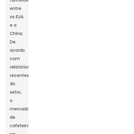
tarifárias
entre
os EUA
e a
China.
De
acordo
com
relatórios
recentes
do
setor,
o
mercado
de
cafeteiras