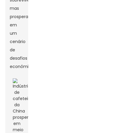
sobrevivendo,
mas
prosperando
em
um
cenário
de
desafios
econômicos.