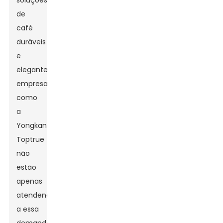
soluções
de
café
duráveis
​​e
elegantes,
empresas
como
a
Yongkang
Toptrue
não
estão
apenas
atendendo
a essa