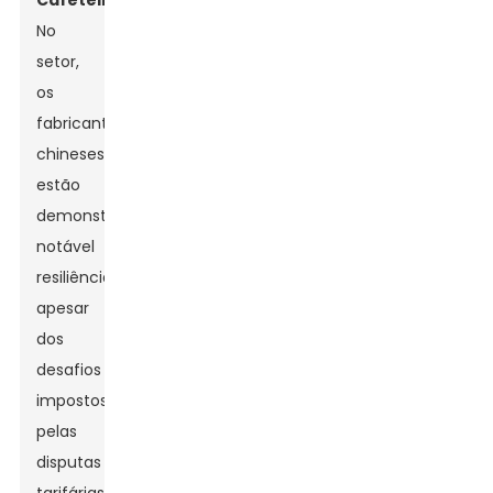
Cafeteira
No
setor,
os
fabricantes
chineses
estão
demonstrando
notável
resiliência,
apesar
dos
desafios
impostos
pelas
disputas