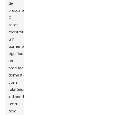
de
crescimento.
O
setor
registrou
um
aumento
significativo
na
produção
doméstica,
com
relatórios
indicando
uma
taxa