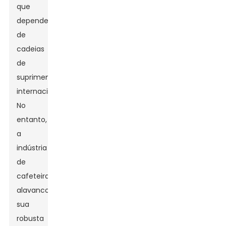
que
dependem
de
cadeias
de
suprimentos
internacionais.
No
entanto,
a
indústria
de
cafeteiras
alavancou
sua
robusta