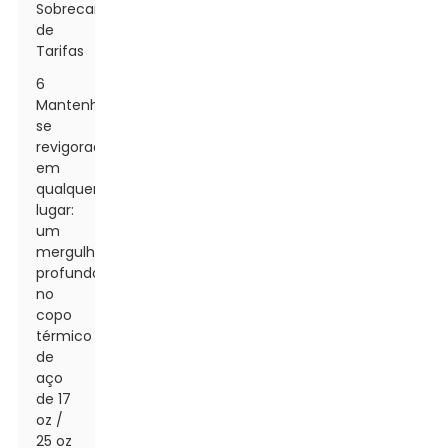
Sobrecarregada
de
Tarifas
6
Mantenha-
se
revigorado
em
qualquer
lugar:
um
mergulho
profundo
no
copo
térmico
de
aço
de 17
oz /
25 oz