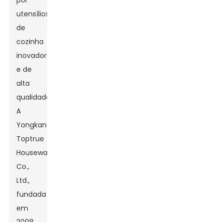
por
utensílios
de
cozinha
inovadores
e de
alta
qualidade.
A
Yongkang
Toptrue
Houseware
Co.,
Ltd.,
fundada
em