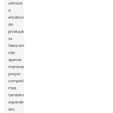
otimizar
a
eficiência
da
produção,
os
fabricantes
não
apenas
mantiveram
preços
competitivos,
mas
também
expandiram
seu