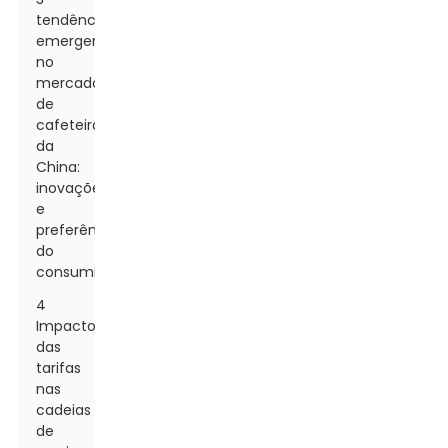
tendências
emergentes
no
mercado
de
cafeteiras
da
China:
inovações
e
preferências
do
consumidor
4
Impacto
das
tarifas
nas
cadeias
de