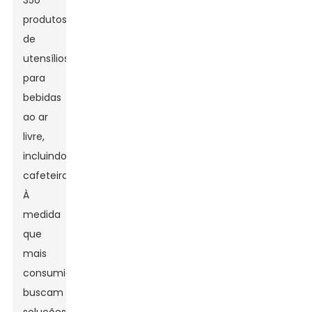
350
produtos
de
utensílios
para
bebidas
ao ar
livre,
incluindo
cafeteiras.
À
medida
que
mais
consumidores
buscam