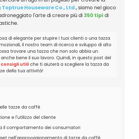
Toptrue Houseware Co., Ltd.
, siamo nel gioco
droneggiato l'arte di creare più di
350 tipi
di
astiche.
a di elegante per stupire i tuoi clienti o una tazza
mozionali, il nostro team di ricerca e sviluppo di alto
 possa trovare una tazza che non solo abbia un
anche bene il suo lavoro. Quindi, in questo post del
consigli utili
che ti aiuterà a scegliere la tazza da
e della tua attività!
delle tazze da caffè
ne e l'utilizzo del cliente
enza il comportamento dei consumatori
udget nell'approvvigionamento di tazze da caffè