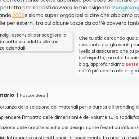
 perfetta che soddisfi davvero le tue esigenze.
Yongkang 
uando
2008
e siamo super orgogliosi di dire che abbiamo pa
lie per esterni, tra cui alcune tazze da caffè davvero fant
Che tu stia cercando qualcos
resistente per gli eventi pro
livello si assicurerà che tu
bell'aspetto, ma che faccia 
blog, approfondiamo
sette 
caffè più adatta alle esigenz
mario
[
]
Nascondere
portanza della selezione dei materiali per la durata e il branding 
rendere l'impatto delle dimensioni e del volume sulla soddisfazio
tazione delle caratteristiche del design: come l'estetica influ
isi del rapporto costo-efficacia: bilanciamento tra qualità e b