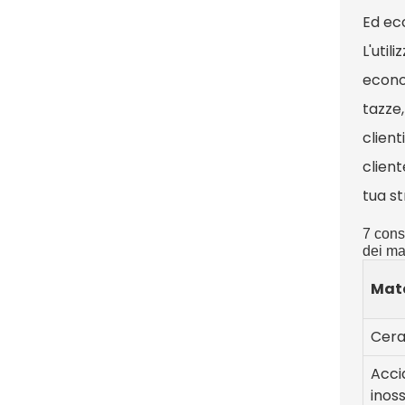
Ed ecc
L'util
econo
tazze,
client
client
tua st
7 cons
dei mat
Mate
Cer
Acci
inoss