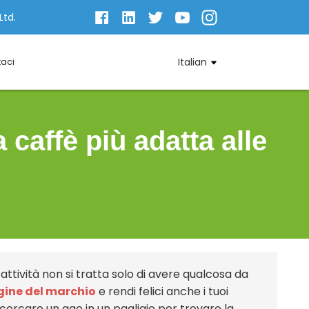
Ltd.
taci
Italian
 caffè più adatta alle
attività non si tratta solo di avere qualcosa da
ine del marchio
e rendi felici anche i tuoi
 cercare un ago in un pagliaio per trovare la