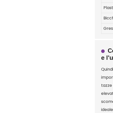
Plas
Bicc
Gres
C
e l'
Quindi
import
tazze
eleva
scomo
ideale