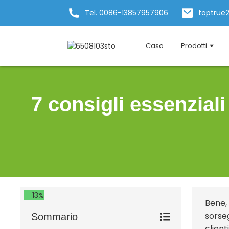
Tel. 0086-13857957906
toptrue
Casa
Prodotti
7 consigli essenziali
13%
Bene,
sorse
Sommario
client