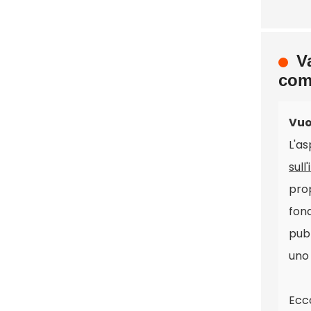
V
com
Vuo
L'as
sull
pro
fon
pubb
uno
Ecco