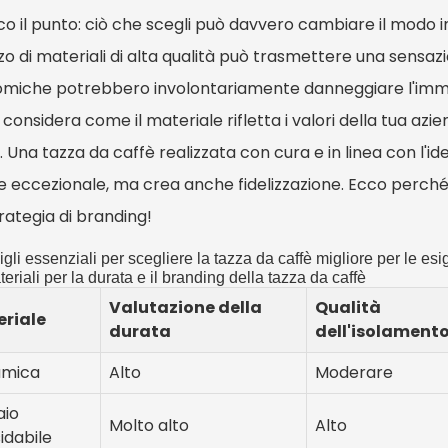
o il punto: ciò che scegli può davvero cambiare il modo i
izzo di materiali di alta qualità può trasmettere una sensazi
miche potrebbero involontariamente danneggiare l'immagi
 considera come il materiale rifletta i valori della tua azi
i. Una tazza da caffè realizzata con cura e in linea con l'i
e eccezionale, ma crea anche fidelizzazione. Ecco perché 
rategia di branding!
igli essenziali per scegliere la tazza da caffè migliore per le esi
eriali per la durata e il branding della tazza da caffè
Valutazione della
Qualità
riale
durata
dell'isolament
amica
Alto
Moderare
aio
Molto alto
Alto
idabile