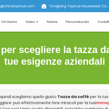
2@chinatoptrue.com
Yongkang Toptrue Houseware Co., 
Chi Siamo
Video
Notizia
Personalizzato
Contat
 per scegliere la tazza da
tue esigenze aziendali
 quindi scegliamo quello giusto
Tazza da caffè
per la tua 
ggiare: può effettivamente fare miracoli per la tua
immag
i! Con così tante scelte disponibili, potrebbe sembrare di