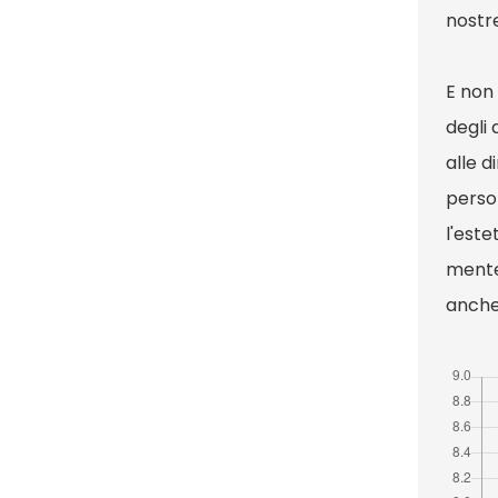
nostre
E non
degli
alle d
person
l'este
mente 
anche 