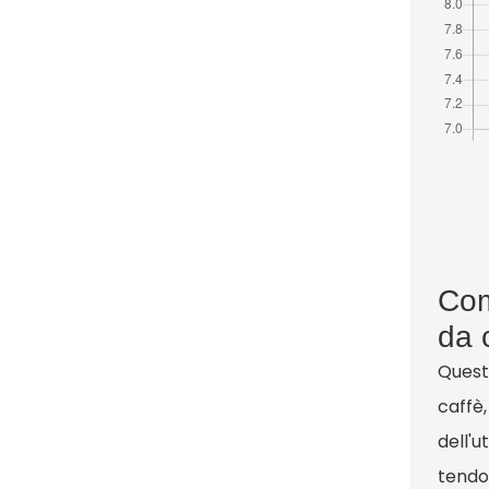
Com
da 
Questo
caffè,
dell'u
tendon