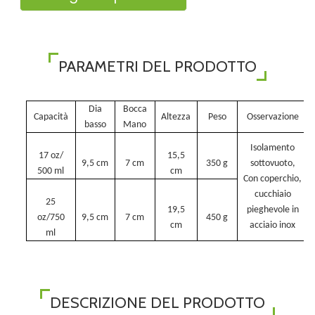
PARAMETRI DEL PRODOTTO
Dia
Bocca
Capacità
Altezza
Peso
Osservazione
basso
Mano
Isolamento
17 oz/
15,5
9,5 cm
7 cm
350 g
sottovuoto,
500 ml
cm
Con coperchio,
cucchiaio
25
19,5
pieghevole in
oz/750
9,5 cm
7 cm
450 g
cm
acciaio inox
ml
DESCRIZIONE DEL PRODOTTO