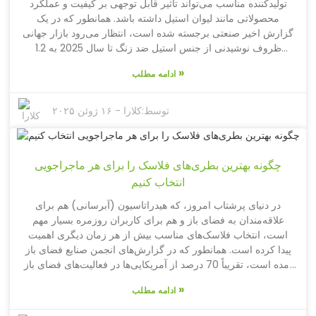
تولیدکننده مناسب می‌تواند تأثیر قابل توجهی بر کیفیت و عملکرد
را درک کنید، نه تنها به شما کمک می‌کند تا مطابق با قوانین باشید،
محصولاتی مانند لیوان استیل داشته باشد. همانطور که در یک
بلکه به شما در بازاری که همیشه در حال تغییر است، برتری می‌دهد.
گزارش اخیر صنعتی برجسته شده است، انتظار می‌رود بازار جهانی
ظروف نوشیدنی از جنس استیل ضد زنگ تا سال 2025 به 1.2
میلیارد دلار برسد و نرخ رشد سالانه مرکب آن بیش از 7 درصد
»
ادامه مطلب
باشد. این رشد نشان دهنده افزایش ترجیح مصرف‌کنندگان برای
گزینه‌های بادوام و قابل استفاده مجدد است و همکاری با
تولیدکنندگان معتبر را برای خرده‌فروشان و مشاغل ضروری می‌کند.
توسط:
کلارا
-
۱۶ ژوئن ۲۰۲۵
شرکت Yongkang Toptrue Houseware که در سال 2008
تأسیس شد، با تمرکز قوی بر تحقیق و توسعه، طراحی و تولید، در
این چشم‌انداز رقابتی برجسته است و بیش از 350 نوع محصول
چگونه بهترین بطری‌های فلاسک را برای هر ماجراجویی
ظروف نوشیدنی فضای باز، از جمله بطری‌های آب ورزشی با کیفیت
بالا، بطری‌های فلاسک و لیوان‌ها را ارائه می‌دهد. انتخاب شریک
انتخاب کنیم
مناسب نه تنها کیفیت محصول را تضمین می‌کند، بلکه تقاضای
در دنیای پرشتاب امروز، که هیدراتاسیون (آبرسانی) هم برای
روزافزون برای راه‌حل‌های پایدار برای نوشیدن را نیز برآورده
علاقه‌مندان به فضای باز و هم برای کاربران روزمره بسیار مهم
می‌کند.
است، انتخاب فلاسک‌های مناسب بیش از هر زمان دیگری اهمیت
پیدا کرده است. همانطور که در گزارش‌های انجمن صنایع فضای باز
آمده است، تقریباً 70 درصد از آمریکایی‌ها در فعالیت‌های فضای باز
شرکت می‌کنند و این امر تقاضا برای راه‌حل‌های نوشیدنی با کیفیت
»
ادامه مطلب
بالا، بادوام و کارآمد را افزایش می‌دهد. شرکت Yongkang
Toptrue Houseware، با مسئولیت محدود، که در سال 2008