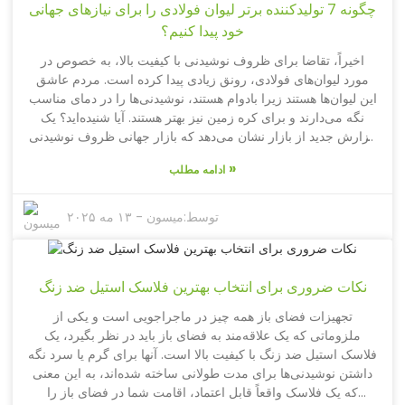
چگونه 7 تولیدکننده برتر لیوان فولادی را برای نیازهای جهانی
چرا آنها بخش مهمی از برنامه روزانه شما هستند.
خود پیدا کنیم؟
اخیراً، تقاضا برای ظروف نوشیدنی با کیفیت بالا، به خصوص در
مورد لیوان‌های فولادی، رونق زیادی پیدا کرده است. مردم عاشق
این لیوان‌ها هستند زیرا بادوام هستند، نوشیدنی‌ها را در دمای مناسب
نگه می‌دارند و برای کره زمین نیز بهتر هستند. آیا شنیده‌اید؟ یک
گزارش جدید از بازار نشان می‌دهد که بازار جهانی ظروف نوشیدنی
از جنس استیل ضد زنگ می‌تواند تا سال ۲۰۲۵ به رقم عظیم ۹.۱
»
ادامه مطلب
میلیارد دلار برسد و نرخ رشد سالانه آن از سال ۲۰۲۰ حدود ۵.۴
درصد باشد. این افزایش عمدتاً به دلیل آگاهی بیشتر مردم از مسائل
پایداری و روند رو به رشد فعالیت‌های فضای باز است که نیاز شدیدی
توسط:
میسون
-
۱۳ مه ۲۰۲۵
به گزینه‌های نوشیدنی عایق‌بندی شده قابل اعتماد ایجاد می‌کند. حال،
اگر به این بازار نگاه می‌کنید، ممکن است بخواهید شرکت
Yongkang Toptrue Houseware Co., Ltd را بررسی کنید. آنها
نکات ضروری برای انتخاب بهترین فلاسک استیل ضد زنگ
از سال ۲۰۰۸ فعالیت می‌کنند و واقعاً به عنوان یک تولیدکننده برتر
برای خود نامی دست و پا کرده‌اند. آنها در زمینه تحقیق، طراحی و
تجهیزات فضای باز همه چیز در ماجراجویی است و یکی از
ساخت بیش از ۳۵۰ نوع ظروف نوشیدنی فضای باز، از جمله
ملزوماتی که یک علاقه‌مند به فضای باز باید در نظر بگیرد، یک
لیوان‌های فولادی، فعالیت می‌کنند! اگر در بازار ماگ‌های فولادی
فلاسک استیل ضد زنگ با کیفیت بالا است. آنها برای گرم یا سرد نگه
هستید، همکاری با تولیدکنندگانی که در این زمینه تبحر دارند و
داشتن نوشیدنی‌ها برای مدت طولانی ساخته شده‌اند، به این معنی
می‌توانند نیازهای جهانی شما را برآورده کنند و در عین حال به
که یک فلاسک واقعاً قابل اعتماد، اقامت شما در فضای باز را
استانداردهای صنعتی پایبند باشند، حرکت هوشمندانه‌ای است.