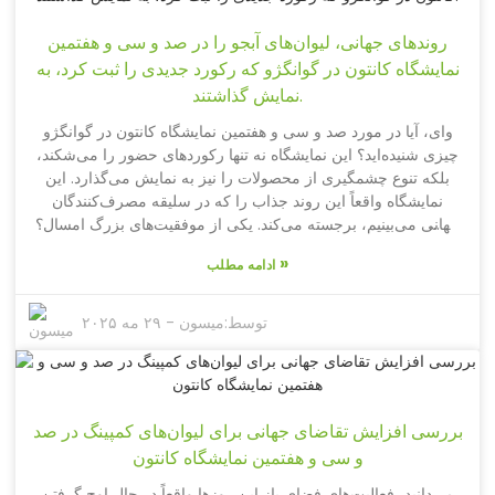
برآورده می‌کنند، بلکه حضور خود در بازار را نیز گسترش می‌دهند و
روندهای جهانی، لیوان‌های آبجو را در صد و سی و هفتمین
نشان می‌دهند که چگونه تولید چینی نه تنها در برابر چالش‌های
اقتصادی زنده مانده، بلکه در حال پیشرفت نیز هست.
نمایشگاه کانتون در گوانگژو که رکورد جدیدی را ثبت کرد، به
نمایش گذاشتند.
وای، آیا در مورد صد و سی و هفتمین نمایشگاه کانتون در گوانگژو
چیزی شنیده‌اید؟ این نمایشگاه نه تنها رکوردهای حضور را می‌شکند،
بلکه تنوع چشمگیری از محصولات را نیز به نمایش می‌گذارد. این
نمایشگاه واقعاً این روند جذاب را که در سلیقه مصرف‌کنندگان
جهانی می‌بینیم، برجسته می‌کند. یکی از موفقیت‌های بزرگ امسال؟
آن لیوان‌های آبجو با طراحی منحصر به فرد! آنها در بین خریداران
»
ادامه مطلب
بین‌المللی بسیار محبوب بوده‌اند. باورتان می‌شود که این بار حدود
۲۸۸،۹۳۸ خریدار خارجی از ۲۱۹ کشور مختلف حضور داشتند؟ این
یعنی ۱۷.۳ درصد افزایش چشمگیر بازدیدکنندگان خارجی نسبت به
توسط:
میسون
-
۲۹ مه ۲۰۲۵
دفعه قبل! منظورم این است که چه کسی فکر می‌کرد لیوان‌های
آبجو در مرکز توجه قرار بگیرند؟ به نظر می‌رسد که این روزها همه
به سمت ظروف نوشیدنی شخصی‌تر و خلاقانه‌تر گرایش پیدا
کرده‌اند و این لیوان‌ها را به کالایی داغ برای خرده‌فروشان و
بررسی افزایش تقاضای جهانی برای لیوان‌های کمپینگ در صد
خریداران تبدیل کرده است. همانطور که همه برای نمایشگاه بعدی
و سی و هفتمین نمایشگاه کانتون
که از ۱۵ اکتبر تا ۴ نوامبر برگزار می‌شود، آماده می‌شوند، واضح
است که محصولاتی مانند این لیوان‌های آبجوی جذاب همچنان در
می‌دانید، فعالیت‌های فضای باز این روزها واقعاً در حال اوج گرفتن