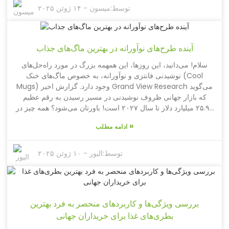
تأسیس شد، در خط مقدم این بازار رو به رشد قرار دارد و در
توسط:
میسون
-
۱۴ ژوئن ۲۰۲۵
تحقیق و توسعه، طراحی و تولید بیش از 350 نوع ظروف نوشیدنی
فضای باز تخصص دارد. با تجربه گسترده ما در تولید بطری‌های آب
ورزشی، فلاسک‌های فلاسک، لیوان‌ها، قهوه‌جوش‌ها و بطری‌های غذا،
آینده طرح‌های نوآورانه در بهترین ماگ‌های جذاب
نیازهای متنوع ماجراجویان و کاربران عادی را به طور یکسان درک
می‌کنیم. این وبلاگ شما را در مورد عوامل ضروری که باید هنگام
سلام! می‌دانید، این روزها، این همهمه بزرگ در مورد راه‌حل‌های
انتخاب بهترین فلاسک‌های فلاسک برای هر ماجراجویی در نظر
نوشیدنی فانتزی و نوآورانه، به خصوص ماگ‌های خنک (Cool
بگیرید، راهنمایی می‌کند و تضمین می‌کند که از نظر سبک و کارایی،
Mugs) وجود دارد. گزارش اخیر Grand View Research می‌گوید
هیدراته بمانید.
که بازار جهانی ظروف نوشیدنی در مسیر رسیدن به رقم عظیم
۲۵.۹۲ میلیارد دلار تا سال ۲۰۲۷ است! باورتان می‌شود؟ همه چیز در
مورد طراحی و عملکرد است که واقعاً این رشد را پیش می‌برد. و
»
ادامه مطلب
پیشرو این جریان، شرکت Yongkang Toptrue Houseware
Co., Ltd است. آنها در سال ۲۰۰۸ شروع به کار کردند و به عنوان
یک تولیدکننده برتر که بر همه چیز، از تحقیق و توسعه گرفته تا
توسط:
الیور
-
۱۰ ژوئن ۲۰۲۵
طراحی و تولید انبوهی از محصولات ظروف نوشیدنی فضای باز
تمرکز دارد، برای خود نامی دست و پا کرده‌اند. آنها بیش از ۳۵۰ قلم
کالای مختلف در خط تولید خود دارند، از جمله بطری‌های آب
ورزشی، بطری‌های فلاسک و البته آن ماگ‌های خنک (Cool Mugs)
بررسی ویژگی‌ها و کاربردهای منحصر به فرد بهترین
مد روز. Toptrue واقعاً می‌داند که سلیقه مصرف‌کننده چگونه در
بطری‌های غذا برای خریداران جهانی
حال تغییر است و تمام تلاش خود را می‌کند تا آنچه مردم می‌خواهند
را ارائه دهد. اگر به فکر ورود به این بازار هستید، باید بدانید که