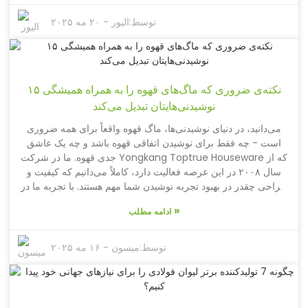
افتخار می‌کنیم. با مجموعه‌ای عظیم از بیش از ۳۵۰ محصول، از
بطری‌های آب اسپرت گرفته تا لیوان‌های شیک، واقعاً درک می‌کنیم
توسط:
الیور
-
۲۰ مه ۲۰۲۵
که خلق آن خاطرات فراموش‌نشدنی چقدر مهم است - حتی اگر
فقط برای یک فنجان قهوه ساده باشد. ست لیوان زوج در واقع تجسم
باور ماست که کاربردی بودن می‌تواند با طراحی صمیمانه همراه
باشد. صادقانه بگویم، این یکی از بهترین هدایایی است که می‌توانید
۱۵ نکته‌ی ضروری که ماگ‌های قهوه را به همراه همیشگی
برای نشان دادن اهمیت به کسی که هر روز صبح به او اهمیت
نوشیدنی‌هایتان تبدیل می‌کند
می‌دهید، به او بدهید. پس، با ما همراه باشید تا ببینیم چه چیزی این
ست لیوان را بسیار خاص می‌کند و چگونه می‌تواند کمی جادو به
می‌دانید، در دنیای نوشیدنی‌ها، ماگ قهوه واقعاً برای همه ضروری
برنامه روزانه شما با همسرتان اضافه کند.
است - چه فقط برای نوشیدن اتفاقی قهوه باشد و چه یک عاشق
جدی قهوه. ما در شرکت Yongkang Toptrue Houseware که از
سال ۲۰۰۸ در این عرصه فعالیت دارد، کاملاً می‌دانیم که کیفیت و
طراحی چقدر در بهبود تجربه نوشیدن شما مهم هستند. با تجربه ما در
تحقیق، طراحی و تولید بیش از ۳۵۰ نوع مختلف از نوشیدنی‌های
»
ادامه مطلب
فضای باز، ما شما را تحت پوشش قرار می‌دهیم! بنابراین چه در
خانه باشید و از یک فنجان قهوه داغ لذت ببرید و چه به بیرون بروید،
یک ماگ مناسب برای سبک زندگی شما وجود دارد. از بطری‌های
توسط:
میسون
-
۱۶ مه ۲۰۲۵
فلاسک شیک گرفته تا لیوان‌های واقعاً جذاب، طیف محصولات ما
همه نیازهای علاقه‌مندان به نوشیدنی را برآورده می‌کند. در این پست
وبلاگ، ما به ۱۵ حقیقت جالب در مورد ماگ‌های قهوه می‌پردازیم که
نه تنها کاربردی بودن آنها را نشان می‌دهد، بلکه توضیح می‌دهد که