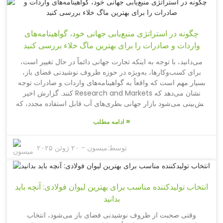
می‌توانند بسیار متفاوت باشند. اگر نمی‌دانستید، شرکت Yongkang
Toptrue Houseware بیش از ۱۵ سال است که در این عرصه
فعالیت می‌کند و مجموعه کاملی از بیش از ۳۵۰ محصول ظروف
چگونه در استراتژی منبع‌یابی جهانی خود، گواهینامه‌های
نوشیدنی مخصوص فضای باز دارد. بطری‌های فلاسک آنها برای دوام
واردات و صادرات را برای بهترین ماگ خلاء بررسی کنید
و عملکرد بسیار خوب ساخته شده‌اند. درک این مشکلات رایج قطعاً
می‌تواند به شما کمک کند تا انتخاب‌های بهتری داشته باشید که با
می‌دانید، با توجه به اینکه تجارت جهانی دائماً در حال تغییر است،
سبک هیدراتاسیون شما مطابقت داشته باشد!
برای کسب‌وکارها، به‌ویژه در حوزه ظروف نوشیدنی فضای باز،
بسیار مهم است که واقعاً به گواهینامه‌های واردات و صادرات توجه
کنند. گزارش اخیر Research and Markets نشان می‌دهد که
پیش‌بینی می‌شود بازار جهانی بطری‌های آب قابل استفاده مجدد، که
شامل مواردی مانند ماگ‌های خلاء می‌شود، تا سال ۲۰۲۵ به رقم
»
ادامه مطلب
عظیم ۱۰.۲ میلیارد دلار برسد و سالانه حدود ۴.۵ درصد رشد کند. این
رشد زیادی است، درست است؟ این افزایش تقاضا، هم فرصت‌های
هیجان‌انگیز و هم، بیایید صادق باشیم، چالش‌هایی را برای
توسط:
میسون
-
۲۰ ژوئن ۲۰۲۵
تولیدکنندگانی مانند Yongkang Toptrue Houseware Co., Ltd
به ارمغان می‌آورد. آن‌ها از سال ۲۰۰۸ در این بازی بوده‌اند و واقعاً
در حال ایجاد موج هستند. آن‌ها بر تحقیق و توسعه، طراحی و تولید
انتخاب تولیدکننده مناسب برای بهترین لیوان فولادی: آنچه باید
بیش از ۳۵۰ نوع مختلف ظروف نوشیدنی فضای باز، از جمله
ماگ‌های خلاء محبوب ما، تمرکز دارند. برای ما بسیار مهم است که
بدانید
استراتژی‌های محکمی، به‌ویژه در مورد گواهینامه‌ها، برای مقابله با
وقتی صحبت از ظروف نوشیدنی فضای باز می‌شود، انتخاب
شرایط دشوار تجارت بین‌المللی داشته باشیم. وقتی این گواهینامه‌ها