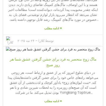
دنیای تجارت جهانی تغییر دهنده بازی خواهند بود.
هستند و با این اوصاف، ماگ‌های کمپینگ تقاضای زیادی دارند. دیدن
اینکه چقدر محبوبیت پیدا کرده‌اند، دیوانه‌کننده است! مطالعات اخیر
نشان می‌دهد که انتظار می‌رود بازار لوازم نوشیدنی فضای باز، به
خصوص در مورد ماگ‌های کمپینگ، رشد قابل توجهی داشته باشد.
افراد آگاه در صنعت پیش‌بینی می‌کنند که کل بازار تجهیزات فضای
»
ادامه مطلب
باز، که شامل اقلام ضروری مانند این ماگ‌ها می‌شود، از سال ۲۰۲۱
تا ۲۰۲۷ با نرخ سالم ۵.۹ درصد در هر سال گسترش یابد. خیلی
هیجان‌انگیز است، درست است؟ صد و سی و هفتمین نمایشگاه
توسط:
کلارا
-
۲۴ مه ۲۰۲۵
کانتون با حضور بیش از ۲۸۸،۹۳۸ خریدار بین‌المللی، رویداد بزرگی
برای نمایش این روند بود - این یک جهش عظیم ۱۷.۳ درصدی نسبت
به دفعه قبل است! در صدر این مجموعه، شرکت Yongkang
ماگ زوج منحصر به فرد برای جشن گرفتن عشق شما هر
Toptrue Houseware Co., Ltd. قرار دارد که از سال ۲۰۰۸
شروع به کار کرده است. آنها واقعاً در حال تحقیق و تولید بیش از
روز صبح
۳۵۰ محصول نوشیدنی فضای باز هستند و ماگ‌های کمپینگ آنها قطعاً
در دنیای شلوغ امروز که پر از عشق و ارتباط است، هر زوجی
توجه را به خود جلب می‌کنند. در این وبلاگ، به بررسی این موضوع
می‌خواهد راه‌های خاص خود را برای جشن گرفتن داشته‌هایشان پیدا
خواهیم پرداخت که چه چیزی باعث این رونق تقاضا در سراسر جهان
کند. «ست لیوان‌های زوج» یادآور کوچک و لذت‌بخشی از آن عشق
شده و چه معنایی برای تولیدکنندگان و خرده‌فروشان دارد. بیایید به
است که آن صبح‌های روزمره را به لحظات شیرین شادی و با هم
آن بپردازیم!
بودن تبدیل می‌کند. ما در شرکت Yongkang Toptrue
Houseware که در سال ۲۰۰۸ فعالیت خود را آغاز کردیم، به تمرکز
»
ادامه مطلب
خود بر نوآوری و کیفیت در عرصه ظروف نوشیدنی فضای باز بسیار