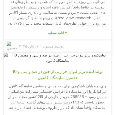
می‌دانید، این روزها به نظر می‌رسد که همه به جمع بطری‌های غذا
چگونه تولیدکنندگان مناسب را انتخاب کنید. استفاده حداکثری از این
پیوسته‌اند. تقاضا واقعاً افزایش یافته است و راستش را بخواهید،
فرصت هیجان‌انگیز بسیار مهم خواهد بود!
جای تعجب نیست - مردم نسبت به سلامت و پایداری بسیار آگاه‌تر
می‌شوند! طبق گزارشی از Grand View Research، انتظار
می‌رود بازار جهانی بطری‌های قابل استفاده مجدد تا سال ۲۰۲۵ به
رقم عظیم ۱۰.۷ میلیارد دلار برسد. این نرخ رشد قابل توجهی حدود
»
ادامه مطلب
۴.۵ درصد در سال است! در شرکت Yongkang Toptrue
Houseware، ما از زمان شروع به کار در سال ۲۰۰۸، توجه زیادی
به این روند داشته‌ایم. با بیش از ۳۵۰ نوع مختلف ظروف نوشیدنی
توسط:
میسون
-
۷ ژوئن ۲۰۲۵
فضای باز، به ویژه بطری‌های غذای باکیفیت خود، همه چیز در مورد
ترکیب عملکرد با ظاهری شیک و سازگار با محیط زیست است. ما
دائماً به دنبال راه‌هایی برای نوآوری، با استفاده از جدیدترین مواد و
فناوری هستیم، تا محصولات ما نیازهای مشتریانی را در سراسر
10 تولیدکننده برتر لیوان حرارتی از چین در صد و سی و
جهان که به دنبال راه‌حل‌های ذخیره‌سازی مواد غذایی قابل اعتماد و
هفتمین نمایشگاه کانتون
پایدار هستند، برآورده کند. اکنون زمان هیجان‌انگیزی برای حضور در
این بازار است!
وای، چه پایان باشکوهی برای صد و سی و هفتمین نمایشگاه کانتون
در گوانگژو! این نمایشگاه با افزایش چشمگیر مشارکت بین‌المللی
به پایان رسید - 288938 خریدار خارجی از 219 کشور مختلف در آن
حضور داشتند که 17.3 درصد بیشتر از سال‌های گذشته است! این
نمایشگاه واقعاً نشان داد که بازار ظروف نوشیدنی فضای باز با چه
سرعتی در حال گسترش است. آیا می‌دانستید که کارشناسان