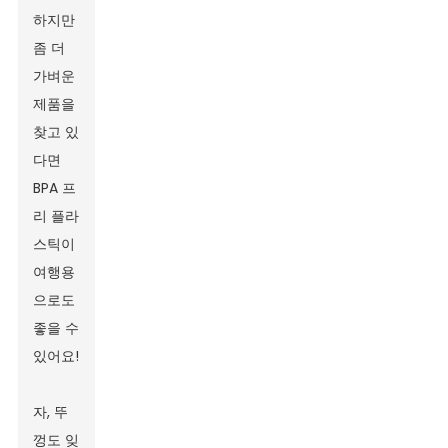
하지만
좀 더
가벼운
제품을
찾고 있
다면
BPA 프
리 플라
스틱이
여행용
으로도
좋을 수
있어요!
자, 뚜
껑도 잊