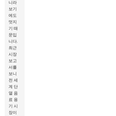
니라
보기
에도
멋지
기 때
문입
니다.
최근
시장
보고
서를
보니
전 세
계 단
열 음
료 용
기 시
장이