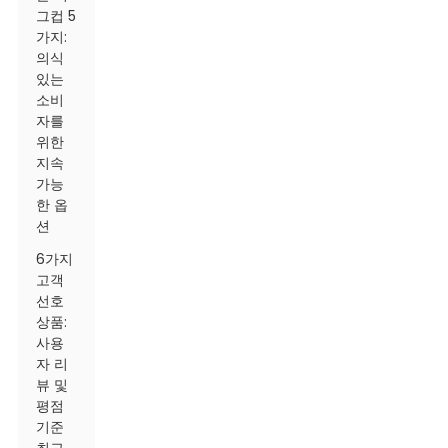
그컵 5
가지:
의식
있는
소비
자를
위한
지속
가능
한 옵
션
6가지
고객
선호
상품:
사용
자 리
뷰 및
평점
기준