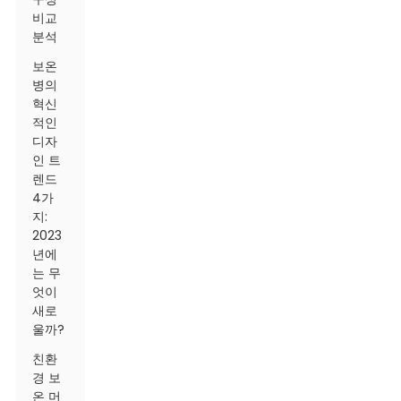
비교
분석
보온
병의
혁신
적인
디자
인 트
렌드
4가
지:
2023
년에
는 무
엇이
새로
울까?
친환
경 보
온 머