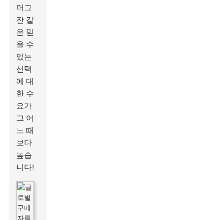
머그
잔 같
은 믿
을 수
있는
선택
에 대
한 수
요가
그 어
느 때
보다
높습
니다!