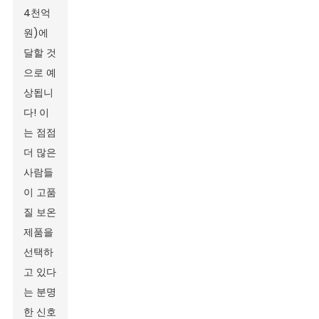
4천억
원)에
달할 것
으로 예
상됩니
다! 이
는 점점
더 많은
사람들
이 고품
질 보온
제품을
선택하
고 있다
는 분명
한 신호