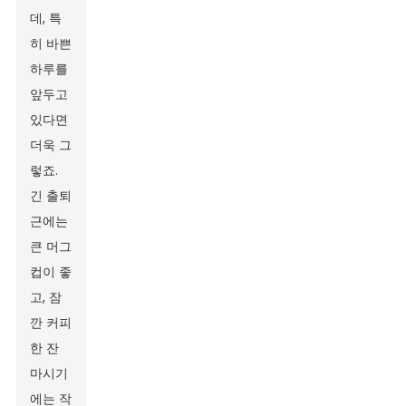
데, 특
히 바쁜
하루를
앞두고
있다면
더욱 그
렇죠.
긴 출퇴
근에는
큰 머그
컵이 좋
고, 잠
깐 커피
한 잔
마시기
에는 작