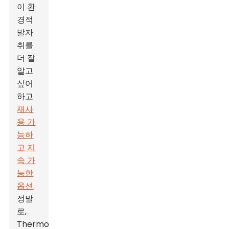
이 환
경적
발자
취를
더 잘
알고
싶어
하고
재사
용 가
능하
고 지
속 가
능한
옵션
.
정말
로,
Thermo