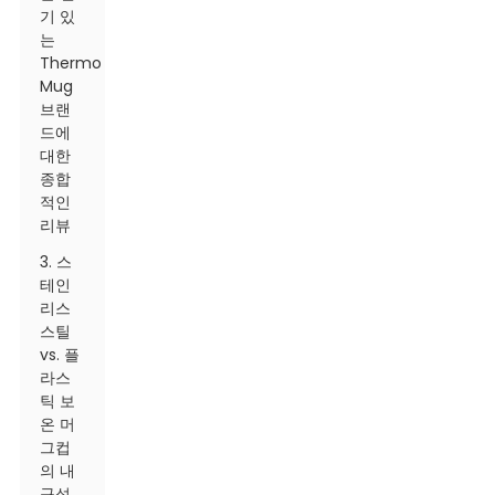
기 있
는
Thermo
Mug
브랜
드에
대한
종합
적인
리뷰
3. 스
테인
리스
스틸
vs. 플
라스
틱 보
온 머
그컵
의 내
구성