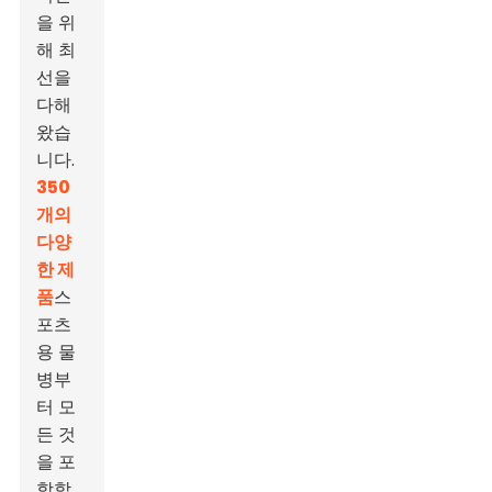
을 위
해 최
선을
다해
왔습
니다.
350
개의
다양
한 제
품
스
포츠
용 물
병부
터 모
든 것
을 포
함합