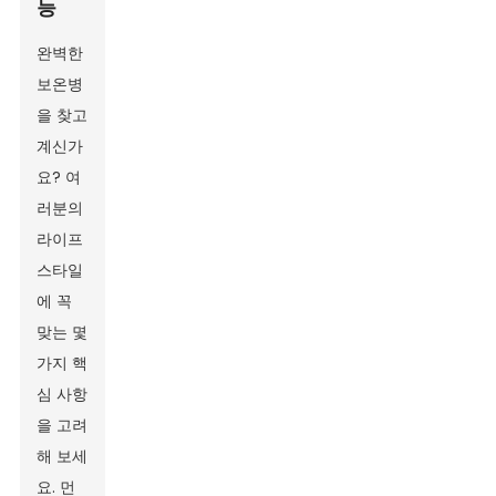
능
완벽한
보온병
을 찾고
계신가
요? 여
러분의
라이프
스타일
에 꼭
맞는 몇
가지 핵
심 사항
을 고려
해 보세
요. 먼