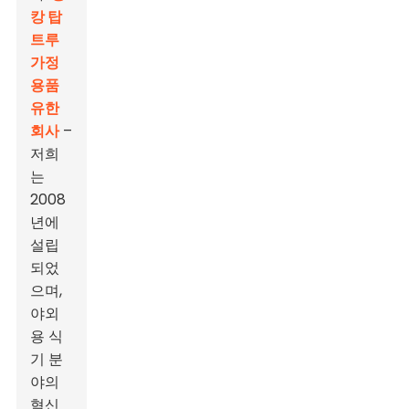
캉 탑
트루
가정
용품
유한
회사
–
저희
는
2008
년에
설립
되었
으며,
야외
용 식
기 분
야의
혁신