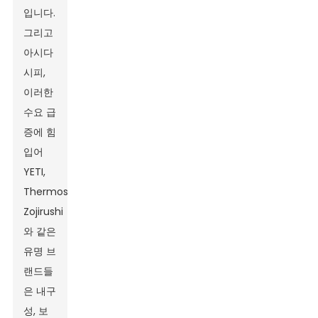
입니다.
그리고
아시다
시피,
이러한
수요 급
증에 힘
입어
YETI,
Thermos,
Zojirushi
와 같은
유명 브
랜드들
은 내구
성, 보