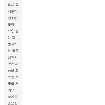
혹시 좀
서툴다
면 (괜
찮아
요!), 쏟
는 걸
방지하
는 잠금
장치가
있는 제
품을 고
르는 게
좋을 거
예요.
크기도
중요한