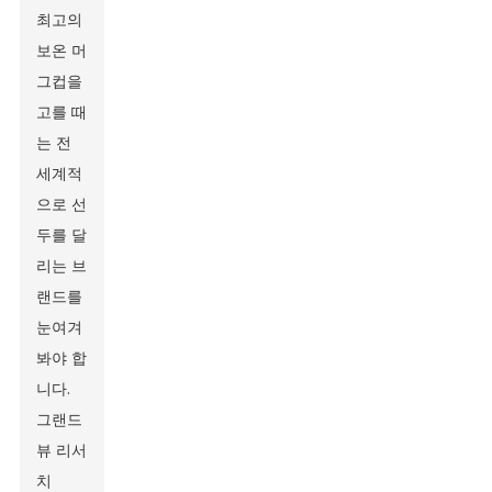
최고의
보온 머
그컵을
고를 때
는 전
세계적
으로 선
두를 달
리는 브
랜드를
눈여겨
봐야 합
니다.
그랜드
뷰 리서
치