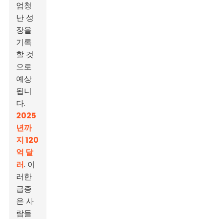
엄청
난 성
장을
기록
할 것
으로
예상
됩니
다.
2025
년까
지 120
억 달
러
. 이
러한
급증
은 사
람들