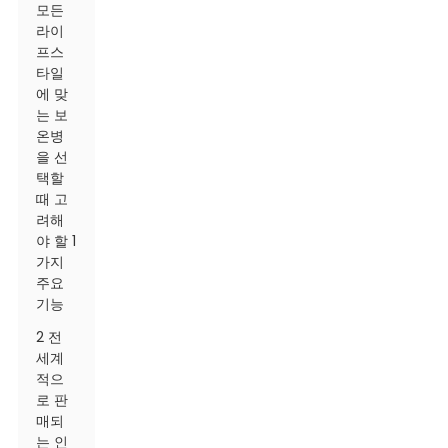
모든
라이
프스
타일
에 맞
는 보
온병
을 선
택할
때 고
려해
야 할 1
가지
주요
기능
2 전
세계
적으
로 판
매되
는 인