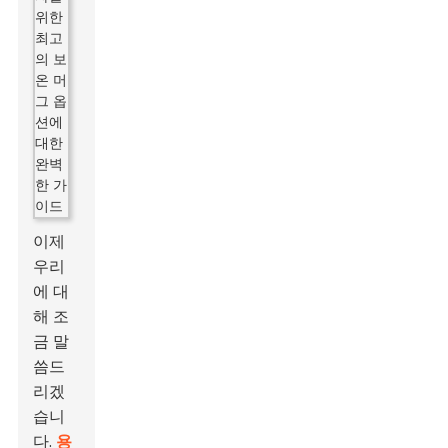
이제
우리
에 대
해 조
금 말
씀드
리겠
습니
다.
용