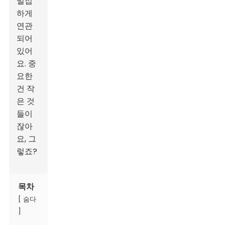
밀접
하게
연관
되어
있어
요. 중
요한
건 작
은 것
들이
잖아
요, 그
렇죠?
목차
[
숨다
]