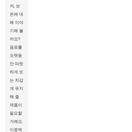
저, 보
온에 대
해 이야
기해 볼
까요?
음료를
오랫동
안 따뜻
하게 또
는 차갑
게 유지
해 줄
제품이
필요할
거예요.
이중벽