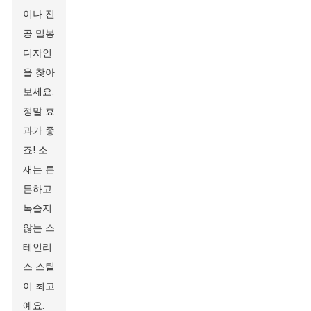
이나 진
공 밀봉
디자인
을 찾아
보세요.
정말 효
과가 좋
죠! 소
재는 튼
튼하고
녹슬지
않는 스
테인리
스 스틸
이 최고
예요.