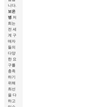
니다.
보온
병
저
희는
전 세
계 구
매자
들의
다양
한 요
구를
충족
하기
위해
최선
을 다
하고
있습