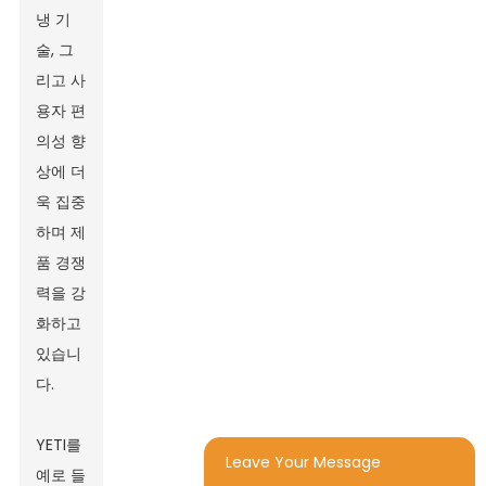
냉 기
술, 그
리고 사
용자 편
의성 향
상에 더
욱 집중
하며 제
품 경쟁
력을 강
화하고
있습니
다.
YETI를
Leave Your Message
예로 들