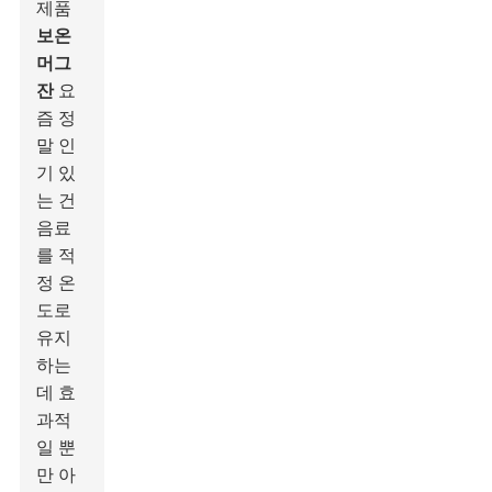
제품
보온
머그
잔
요
즘 정
말 인
기 있
는 건
음료
를 적
정 온
도로
유지
하는
데 효
과적
일 뿐
만 아