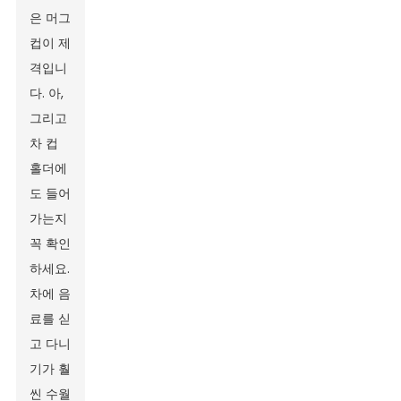
은 머그
컵이 제
격입니
다. 아,
그리고
차 컵
홀더에
도 들어
가는지
꼭 확인
하세요.
차에 음
료를 싣
고 다니
기가 훨
씬 수월