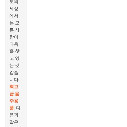
도의
세상
에서
는 모
든 사
람이
다음
을 찾
고 있
는 것
같습
니다.
최고
급 음
주용
품
. 다
음과
같은