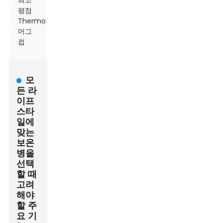
최고
평점
Thermo
머그
컵
모
든 라
이프
스타
일에
맞는
보온
병을
선택
할 때
고려
해야
할 주
요 기