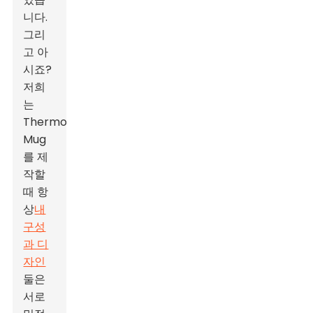
니다.
그리
고 아
시죠?
저희
는
Thermo
Mug
를 제
작할
때 항
상
내
구성
과 디
자인
둘은
서로