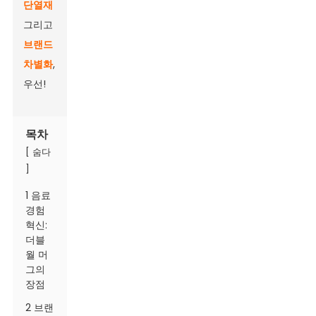
단열재
그리고
브랜드
차별화
,
우선!
목차
[
숨다
]
1 음료
경험
혁신:
더블
월 머
그의
장점
2 브랜