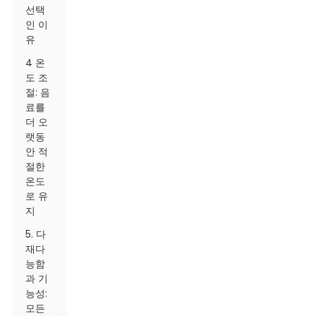
선택
인 이
유
4 온
도 조
절: 음
료를
더 오
랫동
안 적
절한
온도
로 유
지
5. 다
재다
능함
과 기
능성:
모든