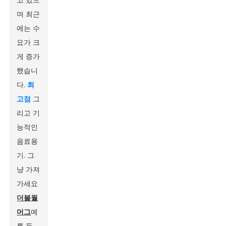
고 있으
며 최근
에는 수
요가 크
게 증가
했습니
다.
최
고점
그
리고 기
능적인
음료용
기. 그
냥 가져
가세요
더블월
머그
예