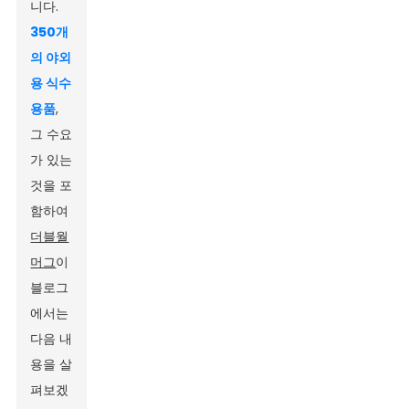
니다.
350개
의 야외
용 식수
용품
,
그 수요
가 있는
것을 포
함하여
더블월
머그
이
블로그
에서는
다음 내
용을 살
펴보겠