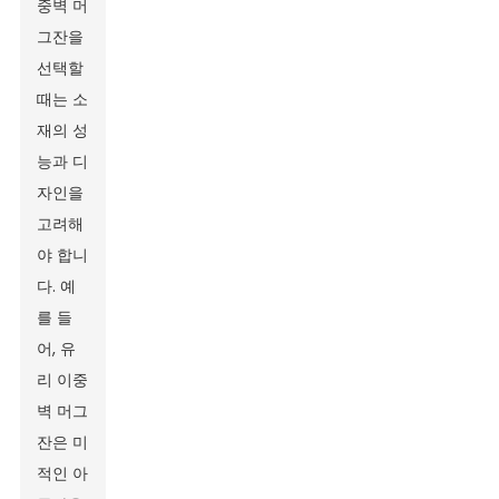
중벽 머
그잔을
선택할
때는 소
재의 성
능과 디
자인을
고려해
야 합니
다. 예
를 들
어, 유
리 이중
벽 머그
잔은 미
적인 아