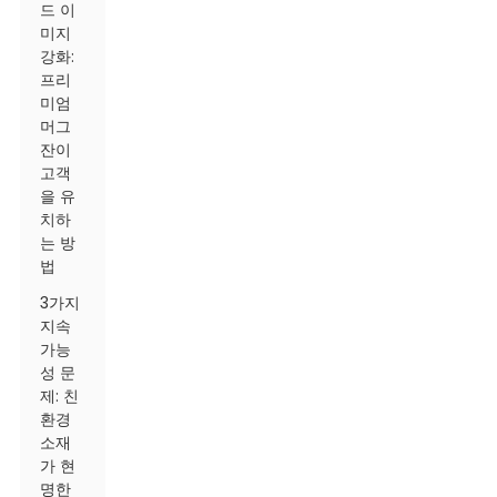
드 이
미지
강화:
프리
미엄
머그
잔이
고객
을 유
치하
는 방
법
3가지
지속
가능
성 문
제: 친
환경
소재
가 현
명한