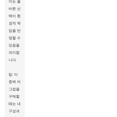
이는 올
바른 선
택이 환
경적 책
임을 반
영할 수
있음을
의미합
니다.
팁: 이
중벽 머
그컵을
구매할
때는 내
구성과