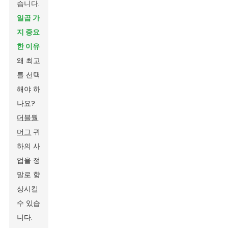
습니다.
일곱 가
지 중요
한 이유
왜 최고
를 선택
해야 하
나요?
더블월
머그
귀
하의 사
업을 정
말로 향
상시킬
수 있습
니다.