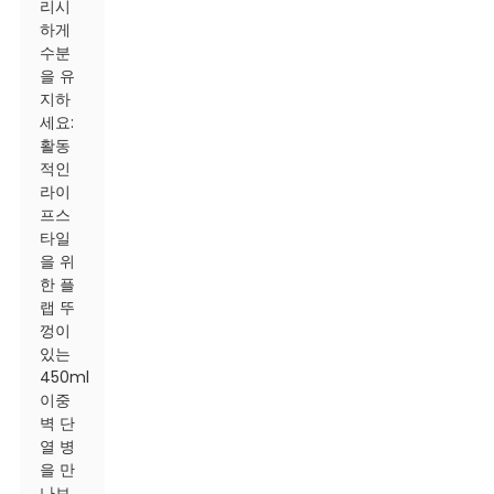
리시
하게
수분
을 유
지하
세요:
활동
적인
라이
프스
타일
을 위
한 플
랩 뚜
껑이
있는
450ml
이중
벽 단
열 병
을 만
나보