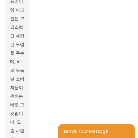
프리미
엄 머그
잔은 고
급스럽
고 세련
된 느낌
을 주는
데, 바
로 오늘
날 소비
자들이
원하는
바로 그
것입니
다. 요
즘 사람
Leave Your Message