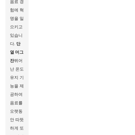
음료 경
험에 혁
명을 일
으키고
있습니
다.
단
열 머그
잔
뛰어
난 온도
유지 기
능을 제
공하여
음료를
오랫동
안 따뜻
하게 또