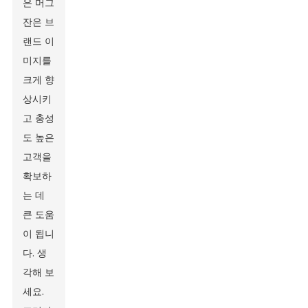
은 머그
잔은 브
랜드 이
미지를
크게 향
상시키
고 충성
도 높은
고객을
확보하
는 데
큰 도움
이 됩니
다. 생
각해 보
세요.