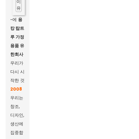
~에
용
캉 탑트
루 가정
용품 유
한회사
우리가
다시 시
작한 것
2008
우리는
창조,
디자인,
생산에
집중합