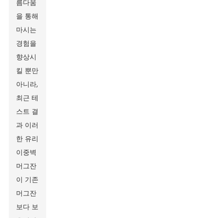
름다움
을 통해
마시는
경험을
향상시
킬 뿐만
아니라,
최근 테
스트 결
과 이러
한 유리
이중벽
머그잔
이 기존
머그잔
보다 보