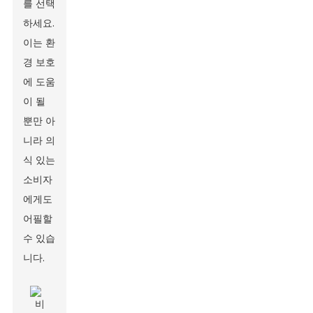
를 선택
하세요.
이는 환
경 보호
에 도움
이 될
뿐만 아
니라 의
식 있는
소비자
에게도
어필할
수 있습
니다.