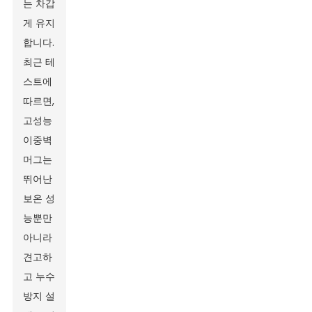
는 차갑
게 유지
합니다.
최근 테
스트에
따르면,
고성능
이중벽
머그는
뛰어난
보온 성
능뿐만
아니라
견고하
고 누수
방지 설