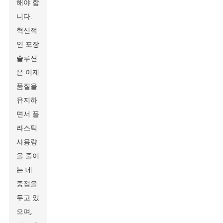
해야 합
니다.
혁신적
인 포장
솔루션
은 이제
품질을
유지하
면서 플
라스틱
사용량
을 줄이
는 데
중점을
두고 있
으며,