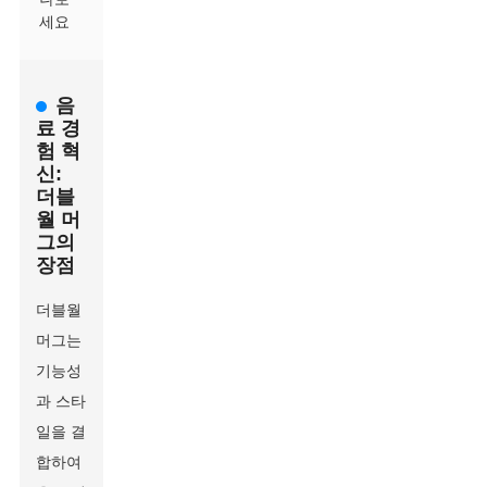
세요
음
료 경
험 혁
신:
더블
월 머
그의
장점
더블월
머그는
기능성
과 스타
일을 결
합하여