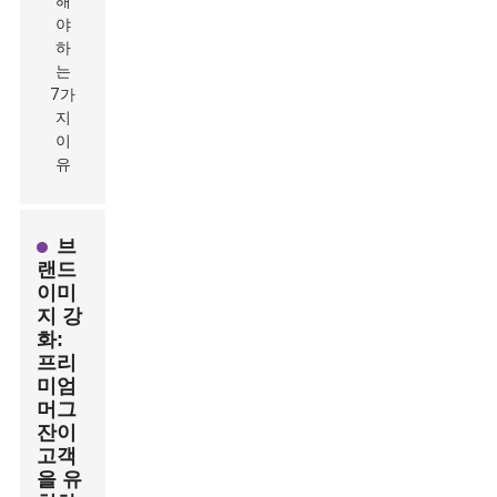
브
랜드
이미
지 강
화:
프리
미엄
머그
잔이
고객
을 유