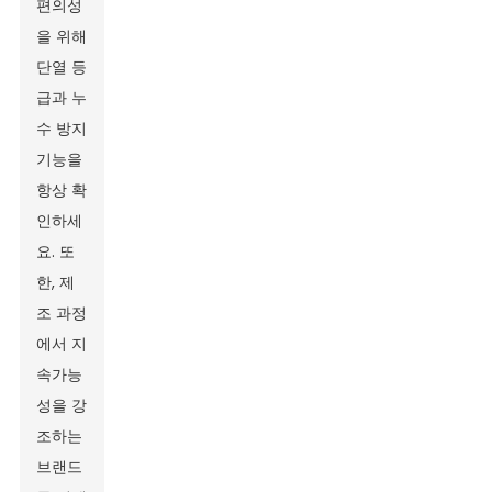
편의성
을 위해
단열 등
급과 누
수 방지
기능을
항상 확
인하세
요. 또
한, 제
조 과정
에서 지
속가능
성을 강
조하는
브랜드