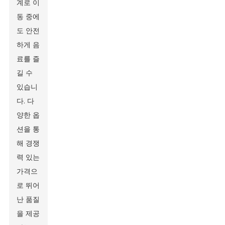
계로 이
동 중에
도 안전
하게 음
료를 즐
길 수
있습니
다. 다
양한 옵
션을 통
해 경쟁
력 있는
가격으
로 뛰어
난 품질
을 제공