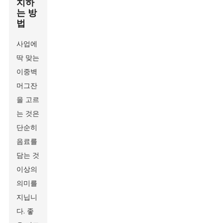
치하
는 방
법
사업에
딱 맞는
이중벽
머그잔
을 고르
는 것은
단순히
음료를
담는 것
이상의
의미를
지닙니
다. 좋