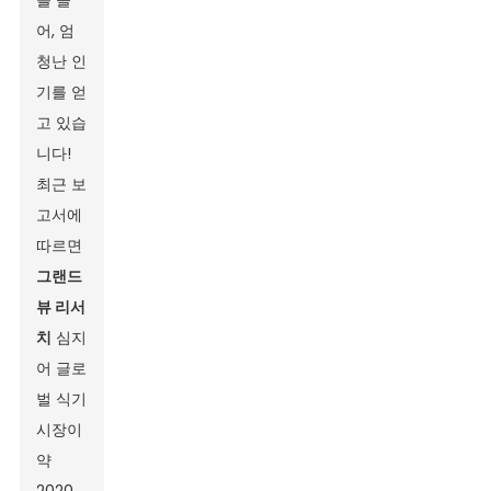
를 들
어, 엄
청난 인
기를 얻
고 있습
니다!
최근 보
고서에
따르면
그랜드
뷰 리서
치
심지
어 글로
벌 식기
시장이
약