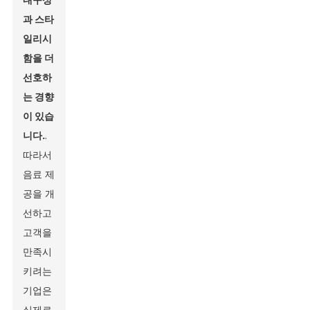
내구성
과 스타
일리시
함을 더
선호하
는 경향
이 있습
니다.
.
따라서
음료 제
공을 개
선하고
고객을
만족시
키려는
기업은