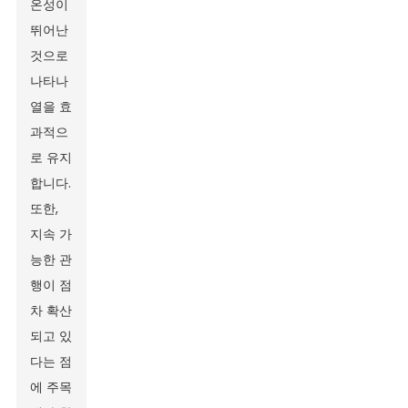
온성이
뛰어난
것으로
나타나
열을 효
과적으
로 유지
합니다.
또한,
지속 가
능한 관
행이 점
차 확산
되고 있
다는 점
에 주목