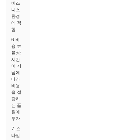
비즈
니스
환경
에 적
합
6 비
용 효
율성:
시간
이 지
남에
따라
비용
을 절
감하
는 품
질에
투자
7. 스
타일