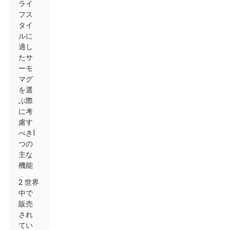
ライ
フス
タイ
ルに
適し
たサ
ーモ
マグ
を選
ぶ際
に考
慮す
べき1
つの
主な
機能
2 世界
中で
販売
され
てい