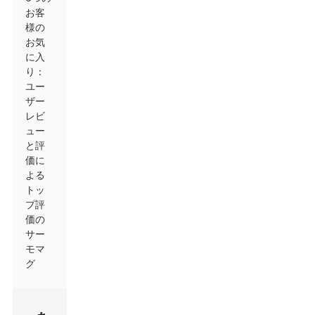
お客
様の
お気
に入
り：
ユー
ザー
レビ
ュー
と評
価に
よる
トッ
プ評
価の
サー
モマ
グ