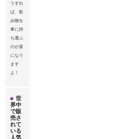
うすれ
ば、飲
み物を
車に持
ち運ぶ
のが楽
になり
ます
よ！
世
界中
で販
売さ
れて
いる
人気