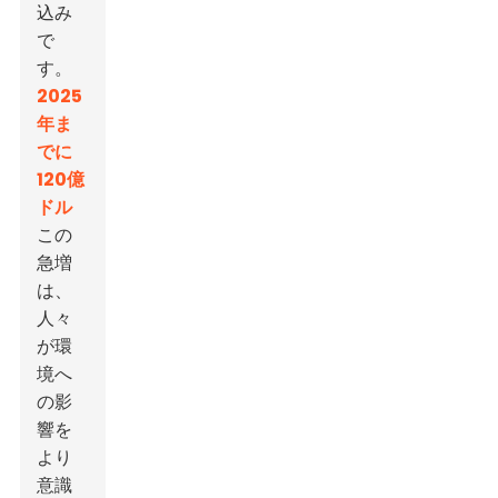
込み
で
す。
2025
年ま
でに
120億
ドル
この
急増
は、
人々
が環
境へ
の影
響を
より
意識