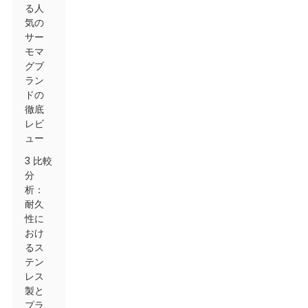
る人
気の
サー
モマ
グブ
ラン
ドの
徹底
レビ
ュー
3 比較
分
析：
耐久
性に
おけ
るス
テン
レス
製と
プラ