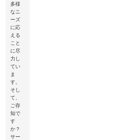
多様
なニ
ーズ
に応
える
こと
に尽
力し
てい
ま
す。
そし
て、
ご存
知で
す
か？
サー