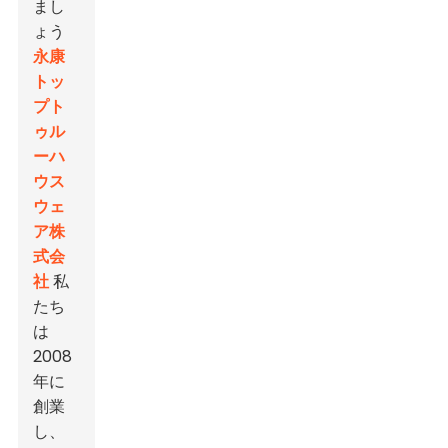
まし
ょう
永康
トッ
プト
ゥル
ーハ
ウス
ウェ
ア株
式会
社
私
たち
は
2008
年に
創業
し、