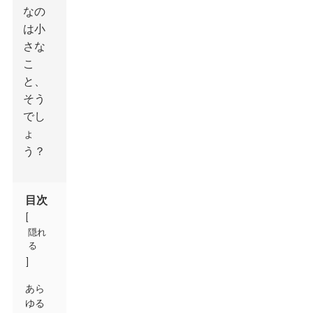
なの
は小
さな
こ
と、
そう
でし
ょ
う？
目次
[
隠れ
る
]
あら
ゆる