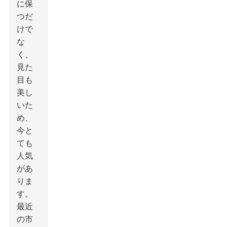
に保
つだ
けで
な
く、
見た
目も
美し
いた
め、
今と
ても
人気
があ
りま
す。
最近
の市