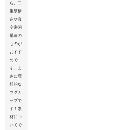
ら、二
重壁構
造や真
空密閉
構造の
ものが
おすす
めで
す。ま
さに理
想的な
マグカ
ップで
す！素
材につ
いてで