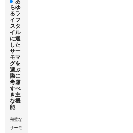
あ
らゆ
るラ
イフ
スタ
イル
に適
した
サー
モマ
グを
選ぶ
際に
考慮
すべ
き主
な機
能
完璧な
サーモ