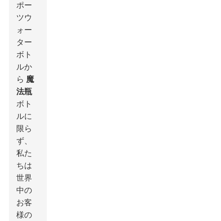
ポー
ツウ
ォー
ター
ボト
ルか
ら
魔
法瓶
ボト
ルに
限ら
ず、
私た
ちは
世界
中の
お客
様の