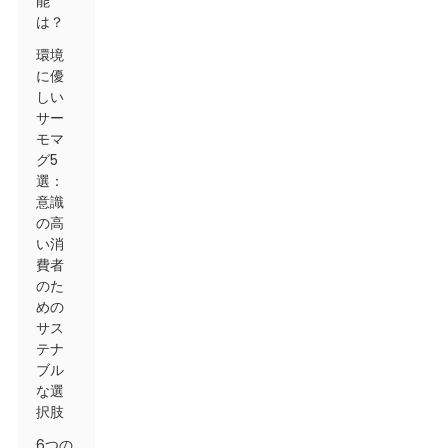
能
は？
環境
に優
しい
サー
モマ
グ5
選：
意識
の高
い消
費者
のた
めの
サス
テナ
ブル
な選
択肢
6つの