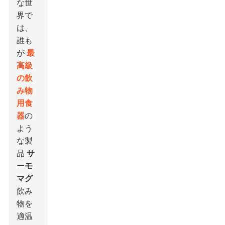
な世
界で
は、
誰も
が
最
高級
の飲
み物
用食
器
の
よう
な製
品
サ
ーモ
マグ
飲み
物を
適温