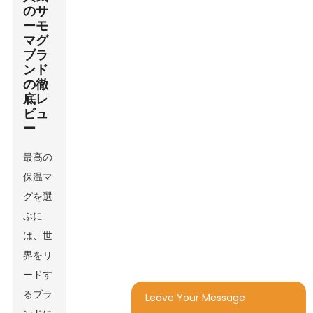
のサ
ーモ
マグ
ブラ
ンド
の徹
底レ
ビュ
ー
最高の
保温マ
グを選
ぶに
は、世
界をリ
ードす
るブラ
Leave Your Message