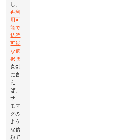
し、
再利
用可
能で
持続
可能
な選
択肢
真剣
に言
え
ば、
サー
モマ
グの
よう
な信
頼で