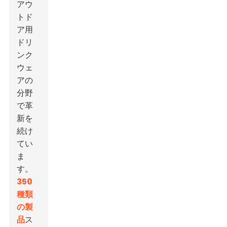
アウ
トド
ア用
ドリ
ンク
ウェ
アの
分野
で革
新を
続け
てい
ま
す。
350
種類
の製
品
ス