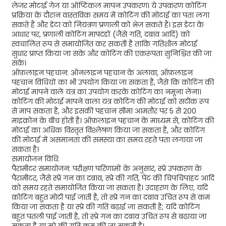
लेजर मोटाई गेज या ऑप्टिकल मापन उपकरण। ये उपकरण कोटिंग
प्रक्रिया के दौरान वास्तविक समय में कोटिंग की मोटाई का पता लगा
सकते हैं और डेटा को नियंत्रण प्रणाली को भेज सकते हैं। इस डेटा के
आधार पर, प्रणाली कोटिंग मापदंडों (जैसे गति, दबाव आदि) को
स्वचालित रूप से समायोजित कर सकती है ताकि गतिशील मोटाई
सुधार प्राप्त किया जा सके और कोटिंग की एकरूपता सुनिश्चित की जा
सके।
ऑफ़लाइन पहचान: ऑनलाइन पहचान के अलावा, ऑफ़लाइन
पहचान विधियों का भी उपयोग किया जा सकता है, जैसे कि कोटिंग की
मोटाई मापने वाले यंत्र का उपयोग करके कोटिंग का नमूना लेना।
कोटिंग की मोटाई मापने वाला यंत्र कोटिंग की मोटाई को सटीक रूप
से माप सकता है, और इसकी पहचान सीमा आमतौर पर 5 से 200
माइक्रोन के बीच होती है। ऑफ़लाइन पहचान के माध्यम से, कोटिंग की
मोटाई का अधिक विस्तृत विश्लेषण किया जा सकता है, और कोटिंग
की मोटाई में असमानता की समस्या का समय रहते पता लगाया जा
सकता है।
समायोजन विधि:
पैरामीटर समायोजन: परीक्षण परिणामों के अनुसार, स्प्रे उपकरण के
पैरामीटर, जैसे स्प्रे गन का दबाव, स्प्रे की गति, पेंट की चिपचिपाहट आदि
को समय रहते समायोजित किया जा सकता है। उदाहरण के लिए, यदि
कोटिंग बहुत मोटी पाई जाती है, तो स्प्रे गन का दबाव उचित रूप से कम
किया जा सकता है या स्प्रे की गति बढ़ाई जा सकती है; यदि कोटिंग
बहुत पतली पाई जाती है, तो स्प्रे गन का दबाव उचित रूप से बढ़ाया जा