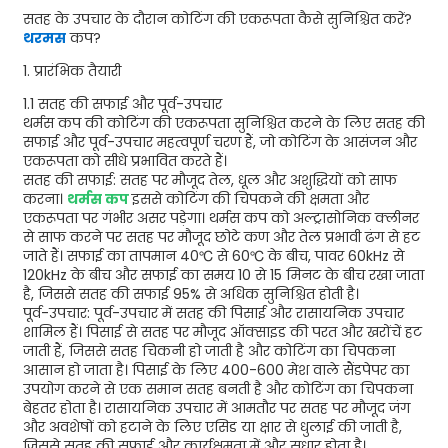
सतह के उपचार के दौरान कोटिंग की एकरूपता कैसे सुनिश्चित करें?
थरमस
कप?
1. प्रारंभिक तैयारी
1.1 सतह की सफाई और पूर्व-उपचार
थर्मस कप की कोटिंग की एकरूपता सुनिश्चित करने के लिए सतह की
सफाई और पूर्व-उपचार महत्वपूर्ण चरण हैं, जो कोटिंग के आसंजन और
एकरूपता को सीधे प्रभावित करते हैं।
सतह की सफाई: सतह पर मौजूद तेल, धूल और अशुद्धियों को साफ
करना।
थर्मस कप
इससे कोटिंग की चिपकने की क्षमता और
एकरूपता पर गंभीर असर पड़ेगा। थर्मस कप को अल्ट्रासोनिक क्लीनर
से साफ करने पर सतह पर मौजूद छोटे कण और तेल प्रभावी ढंग से हट
जाते हैं। सफाई का तापमान 40℃ से 60℃ के बीच, पावर 60kHz से
120kHz के बीच और सफाई का समय 10 से 15 मिनट के बीच रखा जाता
है, जिससे सतह की सफाई 95% से अधिक सुनिश्चित होती है।
पूर्व-उपचार: पूर्व-उपचार में सतह की पिसाई और रासायनिक उपचार
शामिल हैं। पिसाई से सतह पर मौजूद ऑक्साइड की परत और खरोंचें हट
जाती हैं, जिससे सतह चिकनी हो जाती है और कोटिंग का चिपकना
आसान हो जाता है। पिसाई के लिए 400-600 मेश वाले सैंडपेपर का
उपयोग करने से एक समान सतह बनती है और कोटिंग का चिपकना
बेहतर होता है। रासायनिक उपचार में आमतौर पर सतह पर मौजूद जंग
और अवशेषों को हटाने के लिए एसिड या क्षार से धुलाई की जाती है,
जिससे सतह की सफाई और कार्यक्षमता में और सुधार होता है।