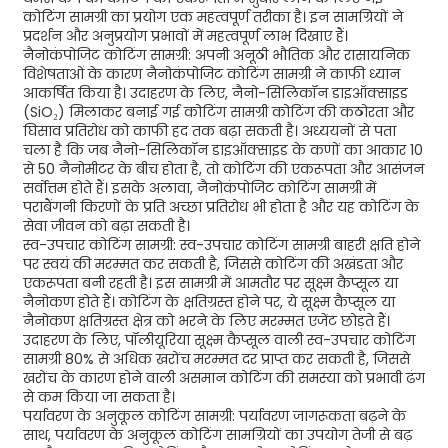
कोटिंग सामग्री का प्रयोग एक महत्वपूर्ण तरीका है। इन सामग्रियों ने
प्रदर्शन और अनुप्रयोग प्रभावों में महत्वपूर्ण लाभ दिखाए हैं।
नैनोकंपोजिट कोटिंग सामग्री: अपनी अनूठी भौतिक और रासायनिक
विशेषताओं के कारण नैनोकंपोजिट कोटिंग सामग्री ने काफी ध्यान
आकर्षित किया है। उदाहरण के लिए, नैनो-सिलिकॉन डाइऑक्साइड
(SiO₂) मिलाकर बनाई गई कोटिंग सामग्री कोटिंग की कठोरता और
घिसाव प्रतिरोध को काफी हद तक बढ़ा सकती है। अध्ययनों से पता
चला है कि जब नैनो-सिलिकॉन डाइऑक्साइड के कणों का आकार 10
से 50 नैनोमीटर के बीच होता है, तो कोटिंग की एकरूपता और आसंजन
सर्वोत्तम होते हैं। इसके अलावा, नैनोकंपोजिट कोटिंग सामग्री में
पराबैंगनी किरणों के प्रति अच्छा प्रतिरोध भी होता है और यह कोटिंग के
सेवा जीवन को बढ़ा सकती है।
स्व-उपचार कोटिंग सामग्री: स्व-उपचार कोटिंग सामग्री बाहरी क्षति होने
पर स्वयं की मरम्मत कर सकती है, जिससे कोटिंग की अखंडता और
एकरूपता बनी रहती है। इस सामग्री में आमतौर पर सूक्ष्म कैप्सूल या
नैनोकण होते हैं। कोटिंग के क्षतिग्रस्त होने पर, ये सूक्ष्म कैप्सूल या
नैनोकण क्षतिग्रस्त क्षेत्र को भरने के लिए मरम्मत एजेंट छोड़ते हैं।
उदाहरण के लिए, पॉलीयूरिया सूक्ष्म कैप्सूल वाली स्व-उपचार कोटिंग
सामग्री 80% से अधिक खरोंच मरम्मत दर प्राप्त कर सकती है, जिससे
खरोंच के कारण होने वाली असमान कोटिंग की समस्या को प्रभावी ढंग
से कम किया जा सकता है।
पर्यावरण के अनुकूल कोटिंग सामग्री: पर्यावरण जागरूकता बढ़ने के
साथ, पर्यावरण के अनुकूल कोटिंग सामग्रियों का उपयोग तेजी से बढ़