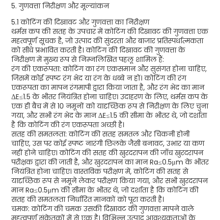
5. गुणवत्ता निरीक्षण और मूल्यांकन
5.1 कोटिंग की दिखावट और गुणवत्ता का निरीक्षण
थर्मस कप की सतह के उपचार में कोटिंग की दिखावट की गुणवत्ता एक
महत्वपूर्ण सूचक है, जो उत्पाद की सुंदरता और बाजार प्रतिस्पर्धात्मकता
को सीधे प्रभावित करती है। कोटिंग की दिखावट की गुणवत्ता के
निरीक्षण में मुख्य रूप से निम्नलिखित पहलू शामिल हैं:
रंग की एकरूपता: कोटिंग का रंग एकसमान और सुसंगत होना चाहिए,
जिसमें कोई स्पष्ट रंग भेद या रंग के धब्बे न हों। कोटिंग की रंग
एकरूपता का मापन रंगमापी द्वारा किया जाता है, और रंग भेद का मान
ΔE≤1.5 के भीतर नियंत्रित होना चाहिए। उदाहरण के लिए, थर्मस कप के
एक ही बैच में से 10 नमूनों को यादृच्छिक रूप से निरीक्षण के लिए चुना
गया, और सभी रंग भेद के मान ΔE≤1.5 की सीमा के भीतर थे, जो दर्शाता
है कि कोटिंग की रंग एकरूपता अच्छी है।
सतह की समतलता: कोटिंग की सतह समतल और चिकनी होनी
चाहिए, उस पर कोई स्पष्ट नारंगी छिलके जैसी बनावट, उभार या कण
नहीं होने चाहिए। कोटिंग की सतह की खुरदरापन की जाँच खुरदरापन
परीक्षक द्वारा की जाती है, और खुरदरापन का मान Ra≤0.5μm के भीतर
नियंत्रित होना चाहिए। वास्तविक परीक्षण में, कोटिंग की सतह से
यादृच्छिक रूप से नमूने लेकर परीक्षण किया गया, और सभी खुरदरापन
मान Ra≤0.5μm की सीमा के भीतर थे, जो दर्शाता है कि कोटिंग की
सतह की समतलता निर्धारित मानकों को पूरा करती है।
चमक: कोटिंग की चमक उसकी दिखावट की गुणवत्ता मापने वाले
महत्वपूर्ण संकेतकों में से एक है। विभिन्न उत्पाद आवश्यकताओं के