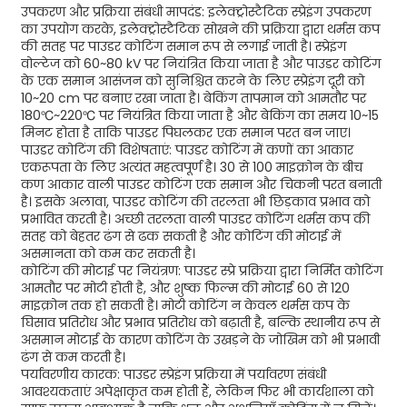
उपकरण और प्रक्रिया संबंधी मापदंड: इलेक्ट्रोस्टैटिक स्प्रेइंग उपकरण
का उपयोग करके, इलेक्ट्रोस्टैटिक सोखने की प्रक्रिया द्वारा थर्मस कप
की सतह पर पाउडर कोटिंग समान रूप से लगाई जाती है। स्प्रेइंग
वोल्टेज को 60~80 kV पर नियंत्रित किया जाता है और पाउडर कोटिंग
के एक समान आसंजन को सुनिश्चित करने के लिए स्प्रेइंग दूरी को
10~20 cm पर बनाए रखा जाता है। बेकिंग तापमान को आमतौर पर
180℃~220℃ पर नियंत्रित किया जाता है और बेकिंग का समय 10~15
मिनट होता है ताकि पाउडर पिघलकर एक समान परत बन जाए।
पाउडर कोटिंग की विशेषताएं: पाउडर कोटिंग में कणों का आकार
एकरूपता के लिए अत्यंत महत्वपूर्ण है। 30 से 100 माइक्रोन के बीच
कण आकार वाली पाउडर कोटिंग एक समान और चिकनी परत बनाती
है। इसके अलावा, पाउडर कोटिंग की तरलता भी छिड़काव प्रभाव को
प्रभावित करती है। अच्छी तरलता वाली पाउडर कोटिंग थर्मस कप की
सतह को बेहतर ढंग से ढक सकती है और कोटिंग की मोटाई में
असमानता को कम कर सकती है।
कोटिंग की मोटाई पर नियंत्रण: पाउडर स्प्रे प्रक्रिया द्वारा निर्मित कोटिंग
आमतौर पर मोटी होती है, और शुष्क फिल्म की मोटाई 60 से 120
माइक्रोन तक हो सकती है। मोटी कोटिंग न केवल थर्मस कप के
घिसाव प्रतिरोध और प्रभाव प्रतिरोध को बढ़ाती है, बल्कि स्थानीय रूप से
असमान मोटाई के कारण कोटिंग के उखड़ने के जोखिम को भी प्रभावी
ढंग से कम करती है।
पर्यावरणीय कारक: पाउडर स्प्रेइंग प्रक्रिया में पर्यावरण संबंधी
आवश्यकताएं अपेक्षाकृत कम होती हैं, लेकिन फिर भी कार्यशाला को