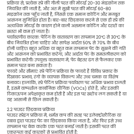
प्रक्रिया से, प्रत्येक स्प्रे की गीली परत की मोटाई 20-30 माइक्रोन तक
नियंत्रित की जाती है, और अंत में सूखी परत की मोटाई 60-80
माइक्रोन तक पहुँच जाती है, जिससे एक समान कोटिंग और मजबूत
आसंजन सुनिश्चित होता है। बार-बार छिड़काव करने से एक ही स्प्रे की
अत्यधिक मोटाई के कारण होने वाली असमान कोटिंग और दरारों का
खतरा भी कम हो जाता है।
पर्यावरणीय कारक: पेंटिंग के वातावरण का तापमान 20℃ से 30℃ के
बीच नियंत्रित होना चाहिए और सापेक्ष आर्द्रता 50% से 70% के बीच
होनी चाहिए। बहुत अधिक या बहुत कम तापमान पेंट के सूखने की गति
और आसंजन को प्रभावित करेगा, और आर्द्रता पेंट के समतलीकरण को
प्रभावित करेगी। उपयुक्त वातावरण में, पेंट बेहतर ढंग से फैलकर एक
समान परत बना सकता है।
फायदे और सीमाएं: स्प्रे पेंटिंग प्रक्रिया के फायदे हैं विविध प्रकार के
दिखावट प्रभाव, रंगों के व्यापक विकल्प और उच्च चमक या विशेष
बनावट। हालांकि, स्प्रे पेंटिंग प्रक्रिया पर्यावरण पर अधिक प्रभाव डालती
है, इसमें वाष्पशील कार्बनिक यौगिक (VOCs) होते हैं, और इसकी
टिकाऊपन अपेक्षाकृत कम होती है और इस पर खरोंच लग सकती है या
यह आसानी से छिल सकती है।
2.2 पाउडर छिड़काव प्रक्रिया
पाउडर स्प्रेइंग प्रक्रिया में, थर्मस कप की सतह पर इलेक्ट्रोस्टैटिक या
दबाव द्वारा पाउडर पेंट का छिड़काव किया जाता है, और फिर इसे उच्च
तापमान पर बेक करके एक परत बनाई जाती है। इसकी परत की
एकरूपता कई कारकों से प्रभावित होती है: