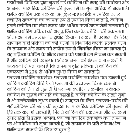
पराबैंगनी विकिरण द्वारा सुखाई गई कोटिंग्स की सतह की कठोरता और
आसंजन पारंपरिक कोटिंग्स की तुलना में 1.5 गुना अधिक हो सकता है।
थर्मल क्योरिंग तकनीक का अनुकूलन: हालांकि पारंपरिक थर्मल
क्योरिंग तकनीक का व्यापक रूप से उपयोग किया जाता है, लेकिन
इसमें क्योरिंग का लंबा समय और अधिक ऊर्जा खपत जैसी समस्याएं हैं।
थर्मल क्योरिंग प्रक्रिया को अनुकूलित करके, कोटिंग की एकरूपता
और प्रदर्शन में उल्लेखनीय सुधार किया जा सकता है। उदाहरण के लिए,
तापमान वृद्धि प्रक्रिया को कई चरणों में विभाजित करके, प्रत्येक चरण
के तापमान और समय को सटीक रूप से नियंत्रित किया जा सकता है।
यह प्रक्रिया कोटिंग के भीतर तनाव को प्रभावी ढंग से कम कर सकती
है और कोटिंग की एकरूपता और आसंजन को बेहतर बना सकती है।
अध्ययनों से पता चला है कि तापमान वृद्धि प्रक्रिया से कोटिंग की
एकरूपता में 20% से अधिक सुधार किया जा सकता है।
प्लाज्मा क्योरिंग तकनीक: प्लाज्मा क्योरिंग तकनीक एक उभरती हुई
कोटिंग क्योरिंग विधि है जो प्लाज्मा की उच्च ऊर्जा के माध्यम से
कोटिंग को तेजी से सुखाती है। प्लाज्मा क्योरिंग तकनीक न केवल
कोटिंग के सूखने की गति को बढ़ाती है, बल्कि कोटिंग के सतही गुणों
में भी उल्लेखनीय सुधार करती है। उदाहरण के लिए, प्लाज्मा-क्योर की
गई कोटिंग्स की सतह की खुरदरापन पारंपरिक कोटिंग्स की तुलना में
1/3 तक कम हो सकती है, जिससे कोटिंग की एकरूपता और चमक में
सुधार होता है। इसके अलावा, प्लाज्मा क्योरिंग तकनीक कम तापमान
पर भी कोटिंग को सुखा सकती है, जो तापमान के प्रति संवेदनशील
थर्मस कप सामग्री के लिए उपयुक्त है।