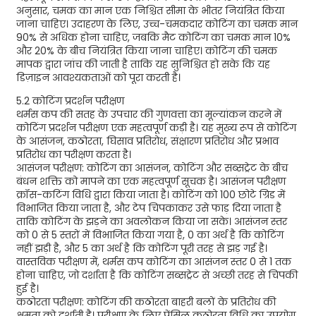
अनुसार, चमक का मान एक निश्चित सीमा के भीतर नियंत्रित किया
जाना चाहिए। उदाहरण के लिए, उच्च-चमकदार कोटिंग का चमक मान
90% से अधिक होना चाहिए, जबकि मैट कोटिंग का चमक मान 10%
और 20% के बीच नियंत्रित किया जाना चाहिए। कोटिंग की चमक
मापक द्वारा जांच की जाती है ताकि यह सुनिश्चित हो सके कि यह
डिज़ाइन आवश्यकताओं को पूरा करती है।
5.2 कोटिंग प्रदर्शन परीक्षण
थर्मस कप की सतह के उपचार की गुणवत्ता का मूल्यांकन करने में
कोटिंग प्रदर्शन परीक्षण एक महत्वपूर्ण कड़ी है। यह मुख्य रूप से कोटिंग
के आसंजन, कठोरता, घिसाव प्रतिरोध, संक्षारण प्रतिरोध और प्रभाव
प्रतिरोध का परीक्षण करता है।
आसंजन परीक्षण: कोटिंग का आसंजन, कोटिंग और सब्सट्रेट के बीच
बंधन शक्ति को मापने का एक महत्वपूर्ण सूचक है। आसंजन परीक्षण
क्रॉस-कटिंग विधि द्वारा किया जाता है। कोटिंग को 100 छोटे ग्रिड में
विभाजित किया जाता है, और टेप चिपकाकर उसे फाड़ दिया जाता है
ताकि कोटिंग के झड़ने का अवलोकन किया जा सके। आसंजन स्तर
को 0 से 5 स्तरों में विभाजित किया गया है, 0 का अर्थ है कि कोटिंग
नहीं झड़ी है, और 5 का अर्थ है कि कोटिंग पूरी तरह से झड़ गई है।
वास्तविक परीक्षण में, थर्मस कप कोटिंग का आसंजन स्तर 0 से 1 तक
होना चाहिए, जो दर्शाता है कि कोटिंग सब्सट्रेट से अच्छी तरह से चिपकी
हुई है।
कठोरता परीक्षण: कोटिंग की कठोरता बाहरी बलों के प्रतिरोध की
क्षमता को दर्शाती है। परीक्षण के लिए पेंसिल कठोरता विधि का उपयोग