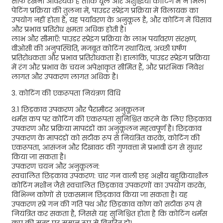
साफ रखना आवश्यक है ताकि धूल और अशुद्धियाँ कोटिंग में न मिलें।
पेंटिंग प्रक्रिया की तुलना में, पाउडर स्प्रेइंग प्रक्रिया में विलायक का
उपयोग नहीं होता है, यह पर्यावरण के अनुकूल है, और कोटिंग में घिसाव
और प्रभाव प्रतिरोध क्षमता अधिक होती है।
लाभ और सीमाएँ: पाउडर स्प्रेइंग प्रक्रिया के लाभ पर्यावरण संरक्षण,
वीओसी की अनुपस्थिति, मजबूत कोटिंग स्थायित्व, अच्छी घर्षण
प्रतिरोधकता और प्रभाव प्रतिरोधकता हैं। हालांकि, पाउडर स्प्रेइंग प्रक्रिया
में रंग और प्रभाव के चयन अपेक्षाकृत सीमित हैं, और प्रारंभिक निवेश
लागत और उपकरण लागत अधिक है।
3. कोटिंग की एकरूपता नियंत्रण विधि
3.1 छिड़काव उपकरण और पैरामीटर अनुकूलन
थर्मस कप पर कोटिंग की एकरूपता सुनिश्चित करने के लिए छिड़काव
उपकरण और प्रक्रिया मापदंडों का अनुकूलन महत्वपूर्ण है। छिड़काव
उपकरण के मापदंडों को सटीक रूप से नियंत्रित करके, कोटिंग की
एकरूपता, आसंजन और दिखावट की गुणवत्ता में प्रभावी ढंग से सुधार
किया जा सकता है।
उपकरण चयन और अनुकूलन:
स्वचालित छिड़काव उपकरण: चार गन वाली छह अक्षीय बहुक्रियाशील
कोटिंग मशीन जैसे स्वचालित छिड़काव उपकरणों का उपयोग करके,
विभिन्न कोणों से एकसमान छिड़काव किया जा सकता है। यह
उपकरण स्प्रे गन की गति पथ और छिड़काव कोण को सटीक रूप से
नियंत्रित कर सकता है, जिससे यह सुनिश्चित होता है कि कोटिंग थर्मस