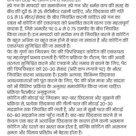
कप की सतह पर समान रूप से वितरित हो।
स्प्रे गन के मापदंडों का समायोजन: स्प्रे गन और थर्मस कप की सतह के
बीच की दूरी 15 से 25 सेंटीमीटर रखनी चाहिए, और छिड़काव की गति
0.5 से 1.5 मीटर/सेकंड के बीच नियंत्रित करनी चाहिए। स्प्रे गन का
दबाव भी कोटिंग की एकरूपता को प्रभावित करने वाला एक महत्वपूर्ण
कारक है, जिसे आमतौर पर 0.4 से 0.75 एमपीए के बीच नियंत्रित
किया जाता है। इन मापदंडों को सटीक रूप से नियंत्रित करने से कोटिंग
के बहुत अधिक या बहुत कम होने से बचा जा सकता है और कोटिंग की
एकरूपता सुनिश्चित की जा सकती है।
पेंट के गुणों का नियंत्रण: पेंट की चिपचिपाहट कोटिंग की एकरूपता
पर महत्वपूर्ण प्रभाव डालती है। पेंटिंग प्रक्रिया के दौरान, पेंट की अच्छी
तरलता सुनिश्चित करने और टपकने और जमाव से बचने के लिए, पेंट
की चिपचिपाहट को 20-30 सेकंड (प्रति कप लगाने पर) के भीतर
नियंत्रित करना आवश्यक है। इसके अलावा, विभिन्न छिड़काव
आवश्यकताओं को पूरा करने के लिए, पेंट की ठोस मात्रा और सांद्रता
को भी विशिष्ट प्रक्रिया के अनुसार समायोजित किया जाना चाहिए।
प्रक्रिया पैरामीटर अनुकूलन:
कोटिंग की मोटाई पर नियंत्रण: बार-बार छिड़काव और सुखाने की
प्रक्रिया से, प्रत्येक छिड़काव की गीली परत की मोटाई 20-30
माइक्रोन तक नियंत्रित की जाती है, और अंत में सूखी परत की मोटाई
60-80 माइक्रोन तक पहुँच जाती है। बार-बार छिड़काव करने से न
केवल एक बार में अत्यधिक छिड़काव के कारण होने वाली असमान
कोटिंग और दरारों का खतरा कम होता है, बल्कि कोटिंग की आसंजन
क्षमता और घिसाव प्रतिरोध भी बेहतर होता है।