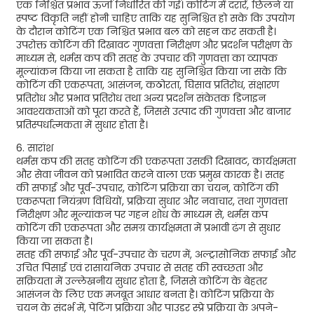
एक निश्चित प्रभाव ऊर्जा निर्धारित की गई। कोटिंग में दरारें, छिलने या
स्पष्ट विकृति नहीं होनी चाहिए ताकि यह सुनिश्चित हो सके कि उपयोग
के दौरान कोटिंग एक निश्चित प्रभाव बल को सहन कर सकती है।
उपरोक्त कोटिंग की दिखावट गुणवत्ता निरीक्षण और प्रदर्शन परीक्षण के
माध्यम से, थर्मस कप की सतह के उपचार की गुणवत्ता का व्यापक
मूल्यांकन किया जा सकता है ताकि यह सुनिश्चित किया जा सके कि
कोटिंग की एकरूपता, आसंजन, कठोरता, घिसाव प्रतिरोध, संक्षारण
प्रतिरोध और प्रभाव प्रतिरोध तथा अन्य प्रदर्शन संकेतक डिजाइन
आवश्यकताओं को पूरा करते हैं, जिससे उत्पाद की गुणवत्ता और बाजार
प्रतिस्पर्धात्मकता में सुधार होता है।
6. सारांश
थर्मस कप की सतह कोटिंग की एकरूपता उसकी दिखावट, कार्यक्षमता
और सेवा जीवन को प्रभावित करने वाला एक प्रमुख कारक है। सतह
की सफाई और पूर्व-उपचार, कोटिंग प्रक्रिया का चयन, कोटिंग की
एकरूपता नियंत्रण विधियों, प्रक्रिया सुधार और नवाचार, तथा गुणवत्ता
निरीक्षण और मूल्यांकन पर गहन शोध के माध्यम से, थर्मस कप
कोटिंग की एकरूपता और समग्र कार्यक्षमता में प्रभावी ढंग से सुधार
किया जा सकता है।
सतह की सफाई और पूर्व-उपचार के चरण में, अल्ट्रासोनिक सफाई और
उचित पिसाई एवं रासायनिक उपचार से सतह की स्वच्छता और
सक्रियता में उल्लेखनीय सुधार होता है, जिससे कोटिंग के बेहतर
आसंजन के लिए एक मजबूत आधार बनता है। कोटिंग प्रक्रिया के
चयन के संदर्भ में, पेंटिंग प्रक्रिया और पाउडर स्प्रे प्रक्रिया के अपने-