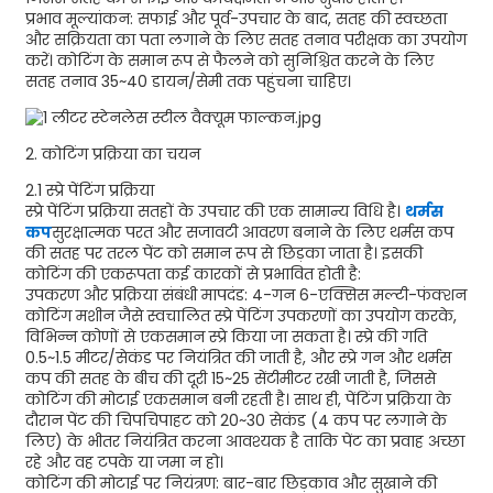
प्रभाव मूल्यांकन: सफाई और पूर्व-उपचार के बाद, सतह की स्वच्छता
और सक्रियता का पता लगाने के लिए सतह तनाव परीक्षक का उपयोग
करें। कोटिंग के समान रूप से फैलने को सुनिश्चित करने के लिए
सतह तनाव 35~40 डायन/सेमी तक पहुंचना चाहिए।
2. कोटिंग प्रक्रिया का चयन
2.1 स्प्रे पेंटिंग प्रक्रिया
स्प्रे पेंटिंग प्रक्रिया सतहों के उपचार की एक सामान्य विधि है।
थर्मस
कप
सुरक्षात्मक परत और सजावटी आवरण बनाने के लिए थर्मस कप
की सतह पर तरल पेंट को समान रूप से छिड़का जाता है। इसकी
कोटिंग की एकरूपता कई कारकों से प्रभावित होती है:
उपकरण और प्रक्रिया संबंधी मापदंड: 4-गन 6-एक्सिस मल्टी-फंक्शन
कोटिंग मशीन जैसे स्वचालित स्प्रे पेंटिंग उपकरणों का उपयोग करके,
विभिन्न कोणों से एकसमान स्प्रे किया जा सकता है। स्प्रे की गति
0.5~1.5 मीटर/सेकंड पर नियंत्रित की जाती है, और स्प्रे गन और थर्मस
कप की सतह के बीच की दूरी 15~25 सेंटीमीटर रखी जाती है, जिससे
कोटिंग की मोटाई एकसमान बनी रहती है। साथ ही, पेंटिंग प्रक्रिया के
दौरान पेंट की चिपचिपाहट को 20~30 सेकंड (4 कप पर लगाने के
लिए) के भीतर नियंत्रित करना आवश्यक है ताकि पेंट का प्रवाह अच्छा
रहे और वह टपके या जमा न हो।
कोटिंग की मोटाई पर नियंत्रण: बार-बार छिड़काव और सुखाने की