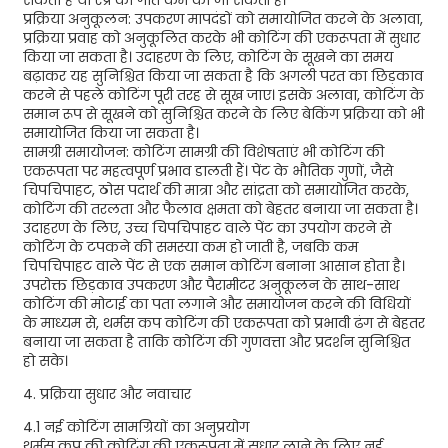
सकता है या स्प्रे की गति कम की जा सकती है।
प्रक्रिया अनुकूलन: उपकरण मापदंडों को समायोजित करने के अलावा,
प्रक्रिया प्रवाह को अनुकूलित करके भी कोटिंग की एकरूपता में सुधार
किया जा सकता है। उदाहरण के लिए, कोटिंग के सूखने का समय
बढ़ाकर यह सुनिश्चित किया जा सकता है कि अगली परत का छिड़काव
करने से पहले कोटिंग पूरी तरह से सूख जाए। इसके अलावा, कोटिंग के
समान रूप से सूखने को सुनिश्चित करने के लिए बेकिंग प्रक्रिया को भी
समायोजित किया जा सकता है।
सामग्री समायोजन: कोटिंग सामग्री की विशेषताएं भी कोटिंग की
एकरूपता पर महत्वपूर्ण प्रभाव डालती हैं। पेंट के भौतिक गुणों, जैसे
चिपचिपाहट, ठोस पदार्थ की मात्रा और सांद्रता को समायोजित करके,
कोटिंग की तरलता और फैलाव क्षमता को बेहतर बनाया जा सकता है।
उदाहरण के लिए, उच्च चिपचिपाहट वाले पेंट का उपयोग करने से
कोटिंग के टपकने की समस्या कम हो जाती है, जबकि कम
चिपचिपाहट वाले पेंट से एक समान कोटिंग बनाना आसान होता है।
उपरोक्त छिड़काव उपकरण और पैरामीटर अनुकूलन के साथ-साथ
कोटिंग की मोटाई का पता लगाने और समायोजन करने की विधियों
के माध्यम से, थर्मस कप कोटिंग की एकरूपता को प्रभावी ढंग से बेहतर
बनाया जा सकता है ताकि कोटिंग की गुणवत्ता और प्रदर्शन सुनिश्चित
हो सके।
4. प्रक्रिया सुधार और नवाचार
4.1 नई कोटिंग सामग्रियों का अनुप्रयोग
थर्मस कप की कोटिंग की एकरूपता में सुधार लाने के लिए नई