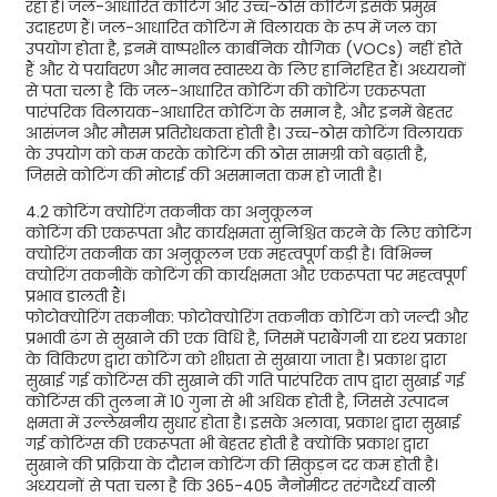
रहा है। जल-आधारित कोटिंग और उच्च-ठोस कोटिंग इसके प्रमुख
उदाहरण हैं। जल-आधारित कोटिंग में विलायक के रूप में जल का
उपयोग होता है, इनमें वाष्पशील कार्बनिक यौगिक (VOCs) नहीं होते
हैं और ये पर्यावरण और मानव स्वास्थ्य के लिए हानिरहित हैं। अध्ययनों
से पता चला है कि जल-आधारित कोटिंग की कोटिंग एकरूपता
पारंपरिक विलायक-आधारित कोटिंग के समान है, और इनमें बेहतर
आसंजन और मौसम प्रतिरोधकता होती है। उच्च-ठोस कोटिंग विलायक
के उपयोग को कम करके कोटिंग की ठोस सामग्री को बढ़ाती है,
जिससे कोटिंग की मोटाई की असमानता कम हो जाती है।
4.2 कोटिंग क्योरिंग तकनीक का अनुकूलन
कोटिंग की एकरूपता और कार्यक्षमता सुनिश्चित करने के लिए कोटिंग
क्योरिंग तकनीक का अनुकूलन एक महत्वपूर्ण कड़ी है। विभिन्न
क्योरिंग तकनीकें कोटिंग की कार्यक्षमता और एकरूपता पर महत्वपूर्ण
प्रभाव डालती हैं।
फोटोक्योरिंग तकनीक: फोटोक्योरिंग तकनीक कोटिंग को जल्दी और
प्रभावी ढंग से सुखाने की एक विधि है, जिसमें पराबैंगनी या दृश्य प्रकाश
के विकिरण द्वारा कोटिंग को शीघ्रता से सुखाया जाता है। प्रकाश द्वारा
सुखाई गई कोटिंग्स की सुखाने की गति पारंपरिक ताप द्वारा सुखाई गई
कोटिंग्स की तुलना में 10 गुना से भी अधिक होती है, जिससे उत्पादन
क्षमता में उल्लेखनीय सुधार होता है। इसके अलावा, प्रकाश द्वारा सुखाई
गई कोटिंग्स की एकरूपता भी बेहतर होती है क्योंकि प्रकाश द्वारा
सुखाने की प्रक्रिया के दौरान कोटिंग की सिकुड़न दर कम होती है।
अध्ययनों से पता चला है कि 365-405 नैनोमीटर तरंगदैर्ध्य वाली